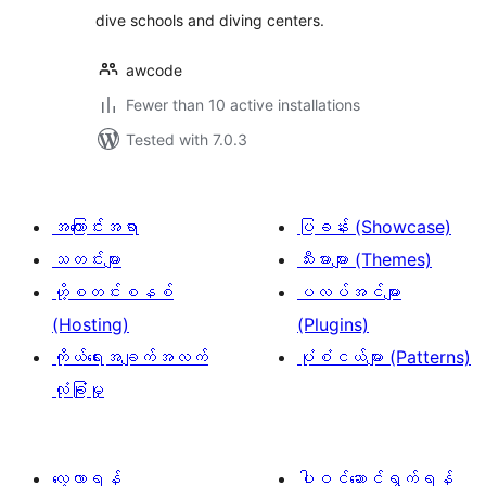
dive schools and diving centers.
awcode
Fewer than 10 active installations
Tested with 7.0.3
အကြောင်းအရာ
ပြခန်း (Showcase)
သတင်းများ
သီးမားများ (Themes)
ဟို့စတင်းစနစ်
ပလပ်အင်များ
(Hosting)
(Plugins)
ကိုယ်ရေးအချက်အလက်
ပုံစံငယ်များ (Patterns)
လုံခြုံမှု
လေ့လာရန်
ပါဝင်ဆောင်ရွက်ရန်