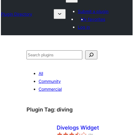
Submit a plugin
Plugin Directory
My favorites
Log in
ရှာ
ပါ
All
Community
Commercial
Plugin Tag:
diving
Divelogs Widget
total