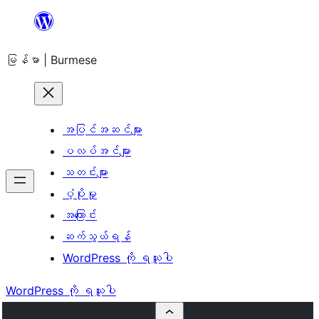
အကြောင်းအရာ
သို့
မြန်မာ | Burmese
ကျော်သွား
ရန်
အပြင်အဆင်များ
ပလပ်အင်များ
သတင်းများ
ပံ့ပိုးမှု
အကြောင်း
ဆက်သွယ်ရန်
WordPress ကို ရယူပါ
WordPress ကို ရယူပါ