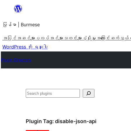
အကြောင်းအရာ
သို့
မြန်မာ | Burmese
ကျော်သွား
ရန်
အပြင်အဆင်များ
ပလပ်အင်များ
သတင်းများ
ပံ့ပိုးမှု
အကြောင်း
ဆက်သွယ်
WordPress ကို ရယူပါ
Plugin Directory
ရှာ
ပါ
Plugin Tag:
disable-json-api