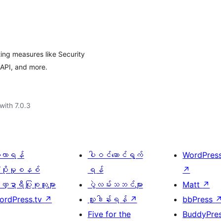
ing measures like Security
API, and more.
with 7.0.3
ေ့လာရန်
ပါဝင်ဆောင်ရွက်
WordPres
့ပိုးမှုစနစ်
ရန်
↗
္ဍာရီပြုစုသူများ
ပွဲလမ်းသဘင်များ
Matt
↗
ordPress.tv
↗
လှူဒါန်းရန်
↗
bbPress
Five for the
BuddyPre