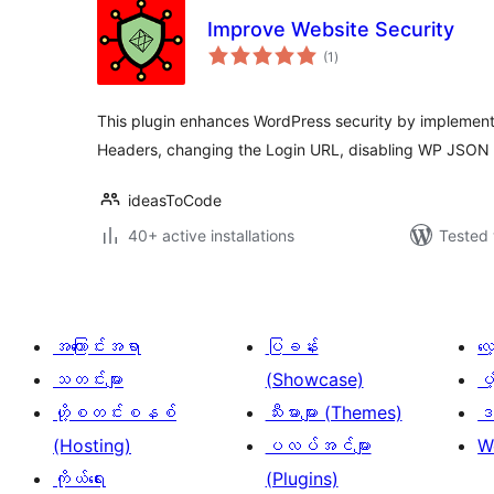
Improve Website Security
total
(1
)
ratings
This plugin enhances WordPress security by implement
Headers, changing the Login URL, disabling WP JSON 
ideasToCode
40+ active installations
Tested 
အကြောင်းအရာ
ပြခန်း
လ
သတင်းများ
(Showcase)
ပံ
ဟို့စတင်းစနစ်
သီးမားများ (Themes)
ဒဏ
(Hosting)
ပလပ်အင်များ
W
ကိုယ်ရေး
(Plugins)