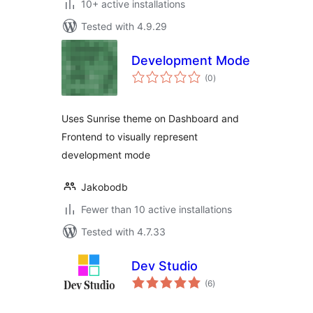
10+ active installations
Tested with 4.9.29
Development Mode
total
(0
)
ratings
Uses Sunrise theme on Dashboard and
Frontend to visually represent
development mode
Jakobodb
Fewer than 10 active installations
Tested with 4.7.33
Dev Studio
total
(6
)
ratings