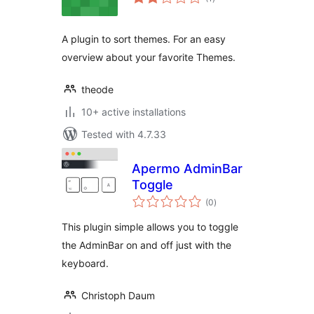
ratings
A plugin to sort themes. For an easy
overview about your favorite Themes.
theode
10+ active installations
Tested with 4.7.33
Apermo AdminBar
Toggle
total
(0
)
ratings
This plugin simple allows you to toggle
the AdminBar on and off just with the
keyboard.
Christoph Daum