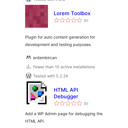
Lorem Toolbox
total
(0
)
ratings
Plugin for auto content generation for
development and testing purposes.
erdembircan
Fewer than 10 active installations
Tested with 5.2.24
HTML API
Debugger
total
(0
)
ratings
Add a WP Admin page for debugging the
HTML API.