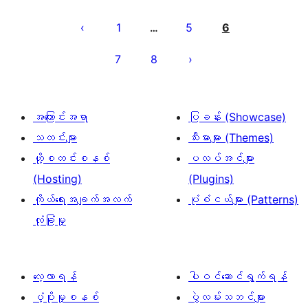
ပို့
စ်
1
5
6
…
များ
7
8
စာမျက်နှာ
ခွဲ
ခြင်း
အကြောင်းအရာ
ပြခန်း (Showcase)
သတင်းများ
သီးမားများ (Themes)
ဟို့စတင်းစနစ်
ပလပ်အင်များ
(Hosting)
(Plugins)
ကိုယ်ရေးအချက်အလက်
ပုံစံငယ်များ (Patterns)
လုံခြုံမှု
လေ့လာရန်
ပါဝင်ဆောင်ရွက်ရန်
ပံ့ပိုးမှုစနစ်
ပွဲလမ်းသဘင်များ