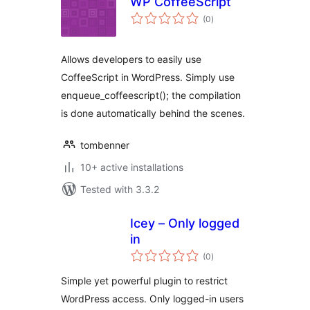
WP CoffeeScript
total
(0
)
ratings
Allows developers to easily use
CoffeeScript in WordPress. Simply use
enqueue_coffeescript(); the compilation
is done automatically behind the scenes.
tombenner
10+ active installations
Tested with 3.3.2
Icey – Only logged
in
total
(0
)
ratings
Simple yet powerful plugin to restrict
WordPress access. Only logged-in users