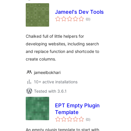
Jameel's Dev Tools
total
(0
)
ratings
Chalked full of little helpers for
developing websites, including search
and replace function and shortcode to
create columns.
jameelbokhari
10+ active installations
Tested with 3.6.1
EPT Empty Plugin
Template
total
(0
)
ratings
An empty plugin template to start with,