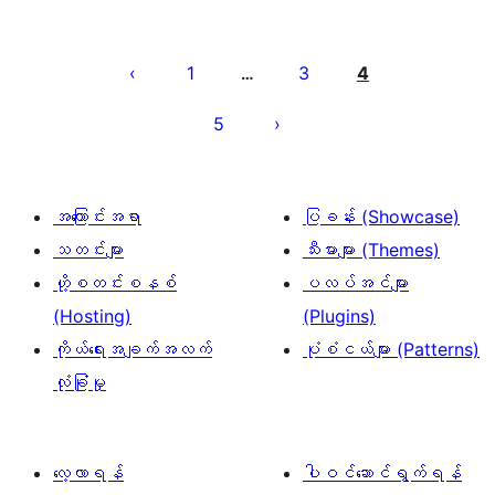
ပို့
စ်
1
3
4
…
များ
5
စာမျက်နှာ
ခွဲ
ခြင်း
အကြောင်းအရာ
ပြခန်း (Showcase)
သတင်းများ
သီးမားများ (Themes)
ဟို့စတင်းစနစ်
ပလပ်အင်များ
(Hosting)
(Plugins)
ကိုယ်ရေးအချက်အလက်
ပုံစံငယ်များ (Patterns)
လုံခြုံမှု
လေ့လာရန်
ပါဝင်ဆောင်ရွက်ရန်