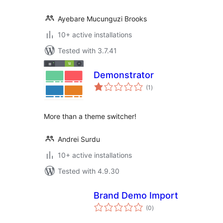
Ayebare Mucunguzi Brooks
10+ active installations
Tested with 3.7.41
Demonstrator
total
(1
)
ratings
More than a theme switcher!
Andrei Surdu
10+ active installations
Tested with 4.9.30
Brand Demo Import
total
(0
)
ratings