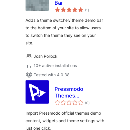
Bar
total
(1
)
ratings
Adds a theme switcher/ theme demo bar
to the bottom of your site to allow users
to switch the theme they see on your
site.
Josh Pollock
10+ active installations
Tested with 4.0.38
Pressmodo
Themes
total
Onboarding
(0
)
ratings
Import Pressmodo official themes demo
content, widgets and theme settings with
just one click.