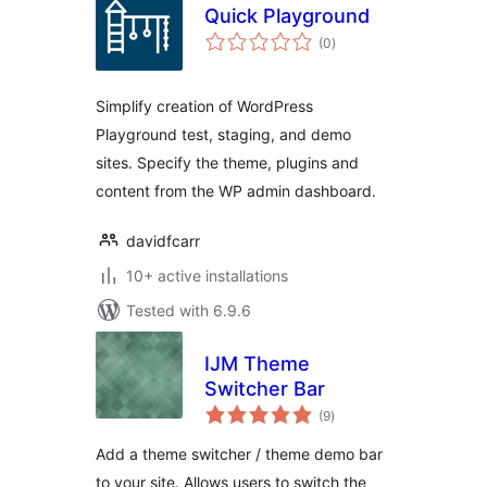
Quick Playground
total
(0
)
ratings
Simplify creation of WordPress
Playground test, staging, and demo
sites. Specify the theme, plugins and
content from the WP admin dashboard.
davidfcarr
10+ active installations
Tested with 6.9.6
IJM Theme
Switcher Bar
total
(9
)
ratings
Add a theme switcher / theme demo bar
to your site. Allows users to switch the