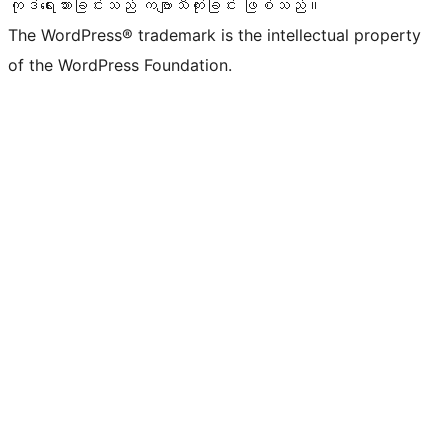
ကုဒ်ရေးသားခြင်းသည် ကဗျာသီကုံးခြင်း ဖြစ်သည်။
The WordPress® trademark is the intellectual property
of the WordPress Foundation.