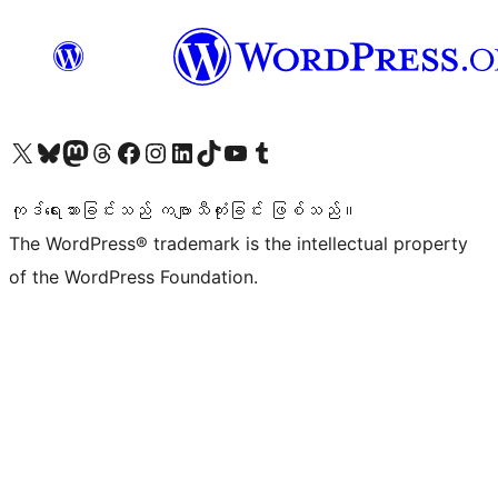
ကျွန်ုပ်တို့၏ X (ယခင် Twitter) အကောင့်သို့ သွားရောက်ကြည့်ရှုပါ
ကျွန်ုပ်တို့၏ Bluesky အကောင့်သို့ ဝင်ရောက်ကြည့်ရှုရန်
ကျွန်ုပ်တို့၏ Mastodon အကောင့်သို့ သွားရောက်ကြည့်ရှုပါ
ကျွန်ုပ်တို့၏ Threads အကောင့်သို့ ဝင်ရောက်ကြည့်ရှုရန်
ကျွန်ုပ်တို့၏ Facebook စာမျက်နှာသို့ သွားရောက်ကြည့်ရှုပါ
ကျွန်ုပ်တို့၏ Instagram အကောင့်သို့ သွားရောက်ကြည့်ရှုပါ
ကျွန်ုပ်တို့၏ LinkedIn အကောင့်သို့ သွားရောက်ကြည့်ရှုပါ
ကျွန်ုပ်တို့၏ TikTok အကောင့်သို့ ဝင်ရောက်ကြည့်ရှုရန်
ကျွန်ုပ်တို့၏ YouTube ချန်နယ်သို့ သွားရောက်ကြည့်ရှုပါ
ကျွန်ုပ်တို့၏ Tumblr အကောင့်သို့ ဝင်ရောက်ကြည့်ရှုရန်
ကုဒ်ရေးသားခြင်းသည် ကဗျာသီကုံးခြင်း ဖြစ်သည်။
The WordPress® trademark is the intellectual property
of the WordPress Foundation.