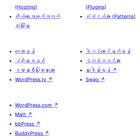
(Hosting)
(Plugins)
ကိုယ်ရေးအချက်အလက်
ပုံစံငယ်များ (Patterns)
လုံခြုံမှု
လေ့လာရန်
ပါဝင်ဆောင်ရွက်ရန်
ပံ့ပိုးမှုစနစ်
ပွဲလမ်းသဘင်များ
ဒဏ္ဍာရီပြုစုသူများ
လှူဒါန်းရန်
↗
WordPress.tv
↗
Swag
↗
WordPress.com
↗
Matt
↗
bbPress
↗
BuddyPress
↗