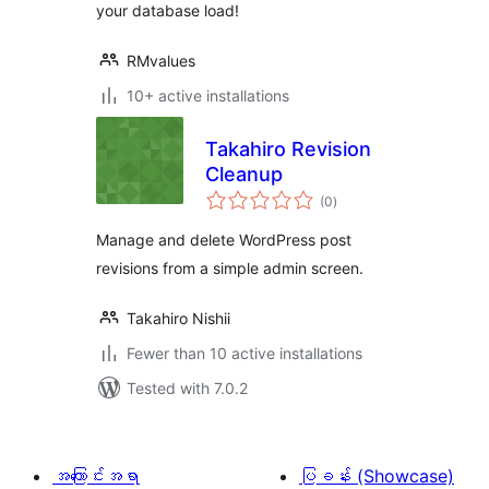
your database load!
RMvalues
10+ active installations
Takahiro Revision
Cleanup
total
(0
)
ratings
Manage and delete WordPress post
revisions from a simple admin screen.
Takahiro Nishii
Fewer than 10 active installations
Tested with 7.0.2
အကြောင်းအရာ
ပြခန်း (Showcase)