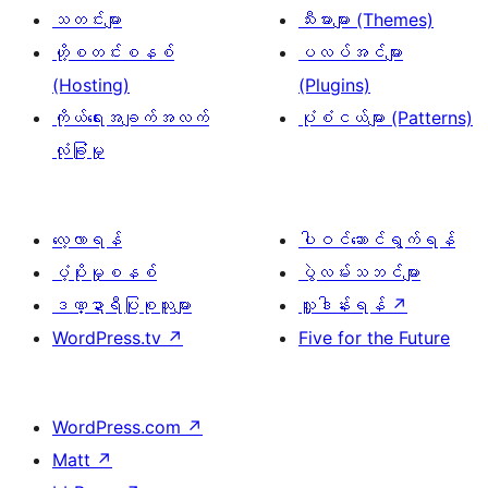
သတင်းများ
သီးမားများ (Themes)
ဟို့စတင်းစနစ်
ပလပ်အင်များ
(Hosting)
(Plugins)
ကိုယ်ရေးအချက်အလက်
ပုံစံငယ်များ (Patterns)
လုံခြုံမှု
လေ့လာရန်
ပါဝင်ဆောင်ရွက်ရန်
ပံ့ပိုးမှုစနစ်
ပွဲလမ်းသဘင်များ
ဒဏ္ဍာရီပြုစုသူများ
လှူဒါန်းရန်
↗
WordPress.tv
↗
Five for the Future
WordPress.com
↗
Matt
↗