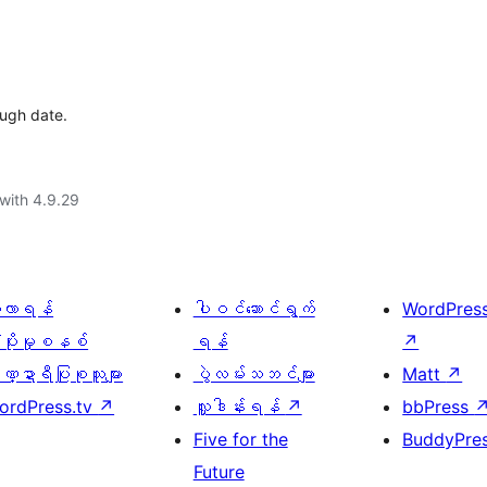
ough date.
with 4.9.29
ေ့လာရန်
ပါဝင်ဆောင်ရွက်
WordPres
့ပိုးမှုစနစ်
ရန်
↗
္ဍာရီပြုစုသူများ
ပွဲလမ်းသဘင်များ
Matt
↗
ordPress.tv
↗
လှူဒါန်းရန်
↗
bbPress
Five for the
BuddyPre
Future