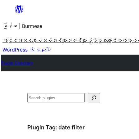
အကြောင်းအရာ
သို့
မြန်မာ | Burmese
ကျော်သွား
ရန်
အပြင်အဆင်များ
ပလပ်အင်များ
သတင်းများ
ပံ့ပိုးမှု
အကြောင်း
ဆက်သွယ်
WordPress ကို ရယူပါ
Plugin Directory
ရှာ
ပါ
Plugin Tag:
date filter