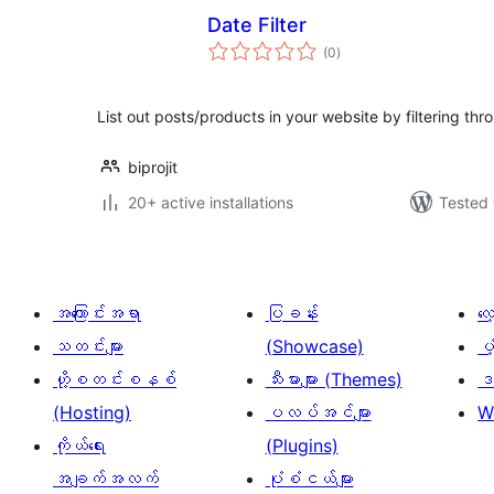
Date Filter
total
(0
)
ratings
List out posts/products in your website by filtering thr
biprojit
20+ active installations
Tested 
အကြောင်းအရာ
ပြခန်း
လ
သတင်းများ
(Showcase)
ပံ
ဟို့စတင်းစနစ်
သီးမားများ (Themes)
ဒဏ
(Hosting)
ပလပ်အင်များ
W
ကိုယ်ရေး
(Plugins)
အချက်အလက်
ပုံစံငယ်များ