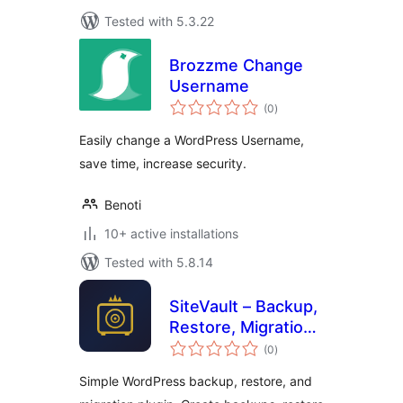
Tested with 5.3.22
Brozzme Change
Username
total
(0
)
ratings
Easily change a WordPress Username,
save time, increase security.
Benoti
10+ active installations
Tested with 5.8.14
SiteVault – Backup,
Restore, Migration
total
& Cloning
(0
)
ratings
Simple WordPress backup, restore, and