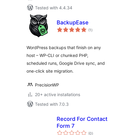
Tested with 4.4.34
BackupEase
total
(1
)
ratings
WordPress backups that finish on any
host – WP-CLI or chunked PHP,
scheduled runs, Google Drive sync, and
one-click site migration.
PrecisionWP
20+ active installations
Tested with 7.0.3
Record For Contact
Form 7
total
(0
)
ratings