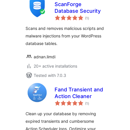
ScanForge
Database Security
total
(1
)
ratings
Scans and removes malicious scripts and
malware injections from your WordPress
database tables.
adnan.limdi
20+ active installations
Tested with 7.0.3
Fand Transient and
Action Cleaner
total
(1
)
ratings
Clean up your database by removing
expired transients and cumbersome
Action Scheduler logs. Optimize your