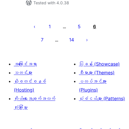
Tested with 4.0.38
ပို့
စ်
1
5
6
…
များ
7
14
…
စာမျက်နှာ
ခွဲ
ခြင်း
အကြောင်းအရာ
ပြခန်း (Showcase)
သတင်းများ
သီးမားများ (Themes)
ဟို့စတင်းစနစ်
ပလပ်အင်များ
(Hosting)
(Plugins)
ကိုယ်ရေးအချက်အလက်
ပုံစံငယ်များ (Patterns)
လုံခြုံမှု