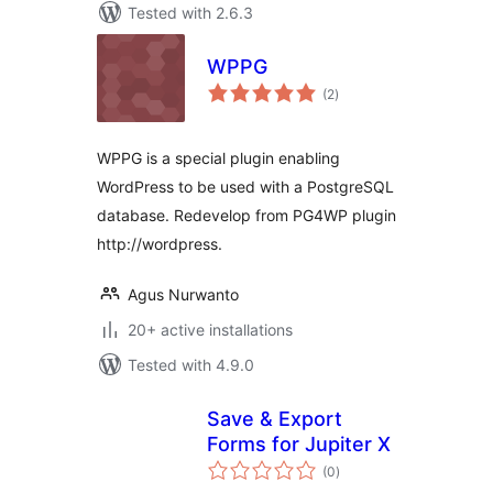
Tested with 2.6.3
WPPG
total
(2
)
ratings
WPPG is a special plugin enabling
WordPress to be used with a PostgreSQL
database. Redevelop from PG4WP plugin
http://wordpress.
Agus Nurwanto
20+ active installations
Tested with 4.9.0
Save & Export
Forms for Jupiter X
total
(0
)
ratings