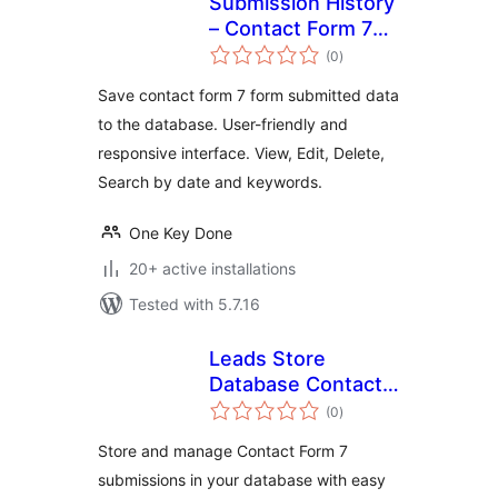
Submission History
– Contact Form 7
total
Addon
(0
)
ratings
Save contact form 7 form submitted data
to the database. User-friendly and
responsive interface. View, Edit, Delete,
Search by date and keywords.
One Key Done
20+ active installations
Tested with 5.7.16
Leads Store
Database Contact
total
Form7
(0
)
ratings
Store and manage Contact Form 7
submissions in your database with easy