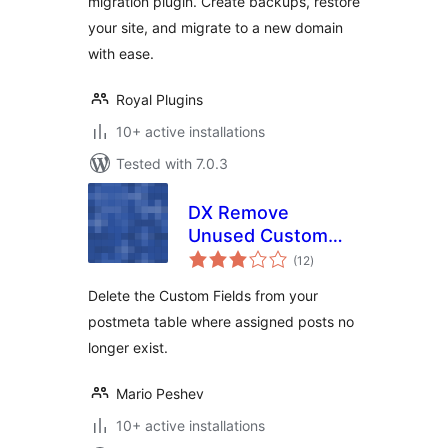
migration plugin. Create backups, restore
your site, and migrate to a new domain
with ease.
Royal Plugins
10+ active installations
Tested with 7.0.3
DX Remove
Unused Custom
total
Fields
(12
)
ratings
Delete the Custom Fields from your
postmeta table where assigned posts no
longer exist.
Mario Peshev
10+ active installations