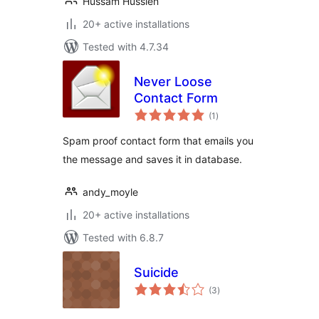
Hussam Hussien
20+ active installations
Tested with 4.7.34
Never Loose
Contact Form
total
(1
)
ratings
Spam proof contact form that emails you
the message and saves it in database.
andy_moyle
20+ active installations
Tested with 6.8.7
Suicide
total
(3
)
ratings