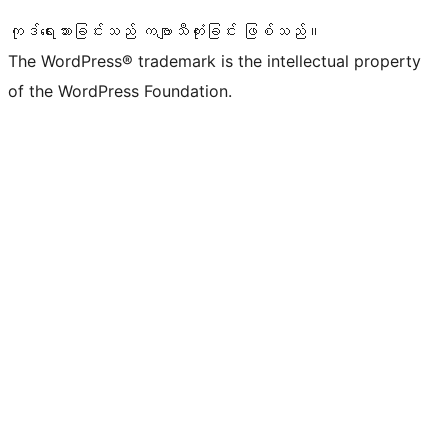
ကုဒ်ရေးသားခြင်းသည် ကဗျာသီကုံးခြင်း ဖြစ်သည်။
The WordPress® trademark is the intellectual property
of the WordPress Foundation.