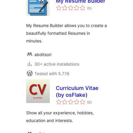
My Resume Builder
total
(0
)
ratings
My Resume Builder allows you to create a
beautifully formatted Resumes in
minutes.
abditsori
30+ active installations
Tested with 5.7.16
Curriculum Vitae
(by osFlake)
total
(0
)
ratings
Show all your experience, hobbies,
education and interests.