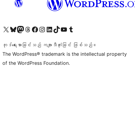
ကျွန်ုပ်တို့၏ X (ယခင် Twitter) အကောင့်သို့ သွားရောက်ကြည့်ရှုပါ
ကျွန်ုပ်တို့၏ Bluesky အကောင့်သို့ ဝင်ရောက်ကြည့်ရှုရန်
ကျွန်ုပ်တို့၏ Mastodon အကောင့်သို့ သွားရောက်ကြည့်ရှုပါ
ကျွန်ုပ်တို့၏ Threads အကောင့်သို့ ဝင်ရောက်ကြည့်ရှုရန်
ကျွန်ုပ်တို့၏ Facebook စာမျက်နှာသို့ သွားရောက်ကြည့်ရှုပါ
ကျွန်ုပ်တို့၏ Instagram အကောင့်သို့ သွားရောက်ကြည့်ရှုပါ
ကျွန်ုပ်တို့၏ LinkedIn အကောင့်သို့ သွားရောက်ကြည့်ရှုပါ
ကျွန်ုပ်တို့၏ TikTok အကောင့်သို့ ဝင်ရောက်ကြည့်ရှုရန်
ကျွန်ုပ်တို့၏ YouTube ချန်နယ်သို့ သွားရောက်ကြည့်ရှုပါ
ကျွန်ုပ်တို့၏ Tumblr အကောင့်သို့ ဝင်ရောက်ကြည့်ရှုရန်
ကုဒ်ရေးသားခြင်းသည် ကဗျာသီကုံးခြင်း ဖြစ်သည်။
The WordPress® trademark is the intellectual property
of the WordPress Foundation.