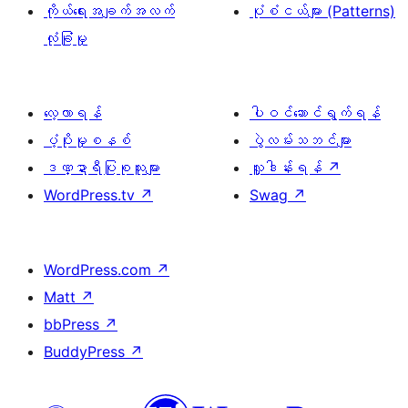
ကိုယ်ရေးအချက်အလက်
ပုံစံငယ်များ (Patterns)
လုံခြုံမှု
လေ့လာရန်
ပါဝင်ဆောင်ရွက်ရန်
ပံ့ပိုးမှုစနစ်
ပွဲလမ်းသဘင်များ
ဒဏ္ဍာရီပြုစုသူများ
လှူဒါန်းရန်
↗
WordPress.tv
↗
Swag
↗
WordPress.com
↗
Matt
↗
bbPress
↗
BuddyPress
↗