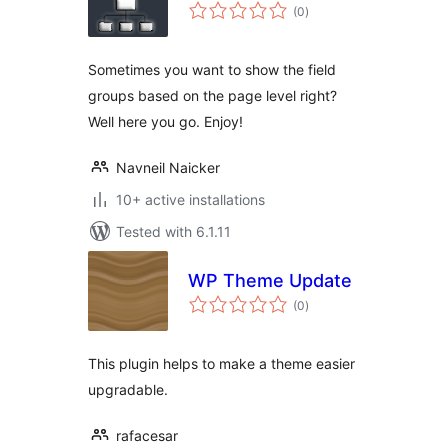
total
(0
)
ratings
Sometimes you want to show the field
groups based on the page level right?
Well here you go. Enjoy!
Navneil Naicker
10+ active installations
Tested with 6.1.11
WP Theme Update
total
(0
)
ratings
This plugin helps to make a theme easier
upgradable.
rafacesar