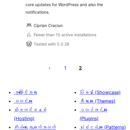
core updates for WordPress and also the
notifications.
Ciprian Craciun
Fewer than 10 active installations
Tested with 5.0.26
ပို့
စ်
1
2
များ
စာမျက်နှာ
ခွဲ
အကြောင်းအရာ
ပြခန်း (Showcase)
ခြင်း
သတင်းများ
သီးမားများ (Themes)
ဟို့စတင်းစနစ်
ပလပ်အင်များ
(Hosting)
(Plugins)
ကိုယ်ရေးအချက်အလက်
ပုံစံငယ်များ (Patterns)