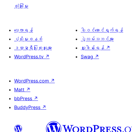
လုံခြုံမှု
လေ့လာရန်
ပါဝင်ဆောင်ရွက်ရန်
ပံ့ပိုးမှုစနစ်
ပွဲလမ်းသဘင်များ
ဒဏ္ဍာရီပြုစုသူများ
လှူဒါန်းရန်
↗
WordPress.tv
↗
Swag
↗
WordPress.com
↗
Matt
↗
bbPress
↗
BuddyPress
↗