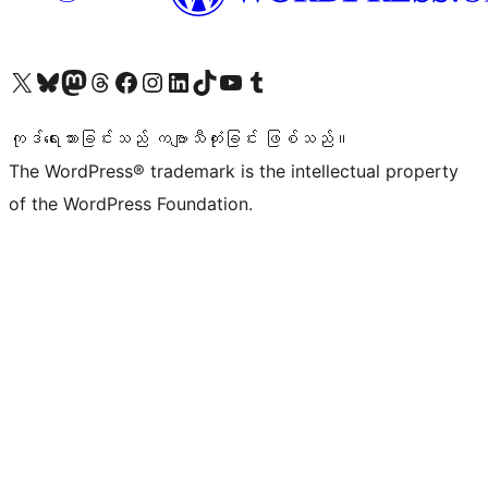
ကျွန်ုပ်တို့၏ X (ယခင် Twitter) အကောင့်သို့ သွားရောက်ကြည့်ရှုပါ
ကျွန်ုပ်တို့၏ Bluesky အကောင့်သို့ ဝင်ရောက်ကြည့်ရှုရန်
ကျွန်ုပ်တို့၏ Mastodon အကောင့်သို့ သွားရောက်ကြည့်ရှုပါ
ကျွန်ုပ်တို့၏ Threads အကောင့်သို့ ဝင်ရောက်ကြည့်ရှုရန်
ကျွန်ုပ်တို့၏ Facebook စာမျက်နှာသို့ သွားရောက်ကြည့်ရှုပါ
ကျွန်ုပ်တို့၏ Instagram အကောင့်သို့ သွားရောက်ကြည့်ရှုပါ
ကျွန်ုပ်တို့၏ LinkedIn အကောင့်သို့ သွားရောက်ကြည့်ရှုပါ
ကျွန်ုပ်တို့၏ TikTok အကောင့်သို့ ဝင်ရောက်ကြည့်ရှုရန်
ကျွန်ုပ်တို့၏ YouTube ချန်နယ်သို့ သွားရောက်ကြည့်ရှုပါ
ကျွန်ုပ်တို့၏ Tumblr အကောင့်သို့ ဝင်ရောက်ကြည့်ရှုရန်
ကုဒ်ရေးသားခြင်းသည် ကဗျာသီကုံးခြင်း ဖြစ်သည်။
The WordPress® trademark is the intellectual property
of the WordPress Foundation.