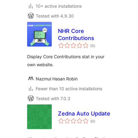
10+ active installations
Tested with 4.9.30
NHR Core
Contributions
total
(0
)
ratings
Display Core Contributions stat in your
own website.
Nazmul Hasan Robin
Fewer than 10 active installations
Tested with 7.0.3
Zedna Auto Update
total
(0
)
ratings