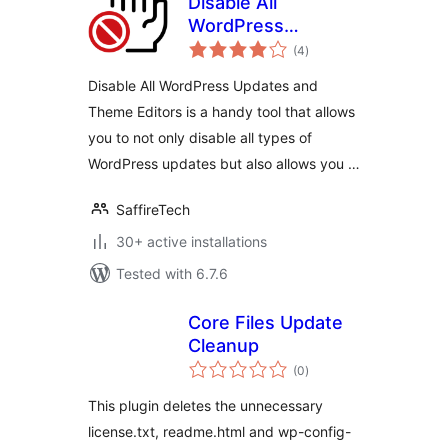
Disable All
WordPress
total
Updates and
(4
)
ratings
Theme Editors
Disable All WordPress Updates and
Theme Editors is a handy tool that allows
you to not only disable all types of
WordPress updates but also allows you …
SaffireTech
30+ active installations
Tested with 6.7.6
Core Files Update
Cleanup
total
(0
)
ratings
This plugin deletes the unnecessary
license.txt, readme.html and wp-config-