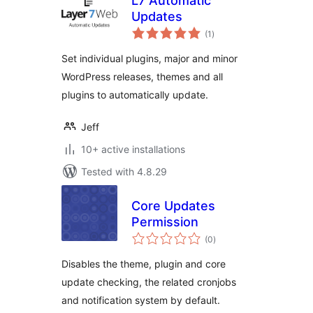
L7 Automatic
Updates
total
(1
)
ratings
Set individual plugins, major and minor
WordPress releases, themes and all
plugins to automatically update.
Jeff
10+ active installations
Tested with 4.8.29
Core Updates
Permission
total
(0
)
ratings
Disables the theme, plugin and core
update checking, the related cronjobs
and notification system by default.