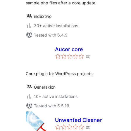
sample.php files after a core update.
indextwo
30+ active installations
Tested with 6.4.9
Aucor core
total
(0
)
ratings
Core plugin for WordPress projects.
Generaxion
10+ active installations
Tested with 5.5.19
Unwanted Cleaner
total
(0
)
ratings