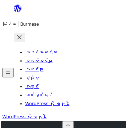
အကြောင်းအရာ
သို့
မြန်မာ | Burmese
ကျော်သွား
ရန်
အပြင်အဆင်များ
ပလပ်အင်များ
သတင်းများ
ပံ့ပိုးမှု
အကြောင်း
ဆက်သွယ်ရန်
WordPress ကို ရယူပါ
WordPress ကို ရယူပါ