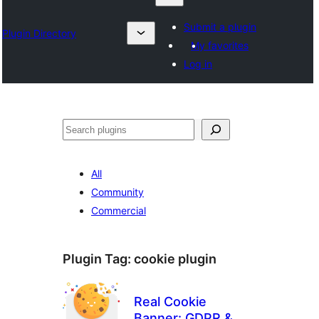
Submit a plugin
Plugin Directory
My favorites
Log in
ရှာ
ပါ
All
Community
Commercial
Plugin Tag:
cookie plugin
Real Cookie
Banner: GDPR &