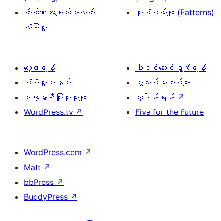
ကိုယ်ရေးအချက်အလက်
ပုံစံငယ်များ (Patterns)
လုံခြုံမှု
လေ့လာရန်
ပါဝင်ဆောင်ရွက်ရန်
ပံ့ပိုးမှုစနစ်
ပွဲလမ်းသဘင်များ
ဒဏ္ဍာရီပြုစုသူများ
လှူဒါန်းရန်
↗
WordPress.tv
↗
Five for the Future
WordPress.com
↗
Matt
↗
bbPress
↗
BuddyPress
↗