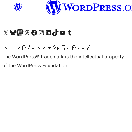
ကျွန်ုပ်တို့၏ X (ယခင် Twitter) အကောင့်သို့ သွားရောက်ကြည့်ရှုပါ
ကျွန်ုပ်တို့၏ Bluesky အကောင့်သို့ ဝင်ရောက်ကြည့်ရှုရန်
ကျွန်ုပ်တို့၏ Mastodon အကောင့်သို့ သွားရောက်ကြည့်ရှုပါ
ကျွန်ုပ်တို့၏ Threads အကောင့်သို့ ဝင်ရောက်ကြည့်ရှုရန်
ကျွန်ုပ်တို့၏ Facebook စာမျက်နှာသို့ သွားရောက်ကြည့်ရှုပါ
ကျွန်ုပ်တို့၏ Instagram အကောင့်သို့ သွားရောက်ကြည့်ရှုပါ
ကျွန်ုပ်တို့၏ LinkedIn အကောင့်သို့ သွားရောက်ကြည့်ရှုပါ
ကျွန်ုပ်တို့၏ TikTok အကောင့်သို့ ဝင်ရောက်ကြည့်ရှုရန်
ကျွန်ုပ်တို့၏ YouTube ချန်နယ်သို့ သွားရောက်ကြည့်ရှုပါ
ကျွန်ုပ်တို့၏ Tumblr အကောင့်သို့ ဝင်ရောက်ကြည့်ရှုရန်
ကုဒ်ရေးသားခြင်းသည် ကဗျာသီကုံးခြင်း ဖြစ်သည်။
The WordPress® trademark is the intellectual property
of the WordPress Foundation.