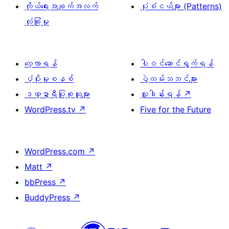
ကိုယ်ရေးအချက်အလက်
ပုံစံငယ်များ (Patterns)
လုံခြုံမှု
လေ့လာရန်
ပါဝင်ဆောင်ရွက်ရန်
ပံ့ပိုးမှုစနစ်
ပွဲလမ်းသဘင်များ
ဒဏ္ဍာရီပြုစုသူများ
လှူဒါန်းရန်
↗
WordPress.tv
↗
Five for the Future
WordPress.com
↗
Matt
↗
bbPress
↗
BuddyPress
↗