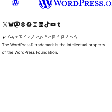
ကျွန်ုပ်တို့၏ X (ယခင် Twitter) အကောင့်သို့ သွားရောက်ကြည့်ရှုပါ
ကျွန်ုပ်တို့၏ Bluesky အကောင့်သို့ ဝင်ရောက်ကြည့်ရှုရန်
ကျွန်ုပ်တို့၏ Mastodon အကောင့်သို့ သွားရောက်ကြည့်ရှုပါ
ကျွန်ုပ်တို့၏ Threads အကောင့်သို့ ဝင်ရောက်ကြည့်ရှုရန်
ကျွန်ုပ်တို့၏ Facebook စာမျက်နှာသို့ သွားရောက်ကြည့်ရှုပါ
ကျွန်ုပ်တို့၏ Instagram အကောင့်သို့ သွားရောက်ကြည့်ရှုပါ
ကျွန်ုပ်တို့၏ LinkedIn အကောင့်သို့ သွားရောက်ကြည့်ရှုပါ
ကျွန်ုပ်တို့၏ TikTok အကောင့်သို့ ဝင်ရောက်ကြည့်ရှုရန်
ကျွန်ုပ်တို့၏ YouTube ချန်နယ်သို့ သွားရောက်ကြည့်ရှုပါ
ကျွန်ုပ်တို့၏ Tumblr အကောင့်သို့ ဝင်ရောက်ကြည့်ရှုရန်
ကုဒ်ရေးသားခြင်းသည် ကဗျာသီကုံးခြင်း ဖြစ်သည်။
The WordPress® trademark is the intellectual property
of the WordPress Foundation.