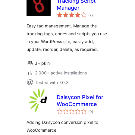
Tracking Script
Manager
total
(7
)
ratings
Easy tag management. Manage the
tracking tags, codes and scripts you use
in your WordPress site; easily add,
update, reorder, delete, as required.
JHipkin
2,000+ active installations
Tested with 7.0.3
Daisycon Pixel for
WooCommerce
total
(0
)
ratings
Adding Daisycon conversion pixel to
WooCommerce