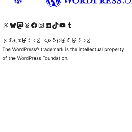
ကျွန်ုပ်တို့၏ X (ယခင် Twitter) အကောင့်သို့ သွားရောက်ကြည့်ရှုပါ
ကျွန်ုပ်တို့၏ Bluesky အကောင့်သို့ ဝင်ရောက်ကြည့်ရှုရန်
ကျွန်ုပ်တို့၏ Mastodon အကောင့်သို့ သွားရောက်ကြည့်ရှုပါ
ကျွန်ုပ်တို့၏ Threads အကောင့်သို့ ဝင်ရောက်ကြည့်ရှုရန်
ကျွန်ုပ်တို့၏ Facebook စာမျက်နှာသို့ သွားရောက်ကြည့်ရှုပါ
ကျွန်ုပ်တို့၏ Instagram အကောင့်သို့ သွားရောက်ကြည့်ရှုပါ
ကျွန်ုပ်တို့၏ LinkedIn အကောင့်သို့ သွားရောက်ကြည့်ရှုပါ
ကျွန်ုပ်တို့၏ TikTok အကောင့်သို့ ဝင်ရောက်ကြည့်ရှုရန်
ကျွန်ုပ်တို့၏ YouTube ချန်နယ်သို့ သွားရောက်ကြည့်ရှုပါ
ကျွန်ုပ်တို့၏ Tumblr အကောင့်သို့ ဝင်ရောက်ကြည့်ရှုရန်
ကုဒ်ရေးသားခြင်းသည် ကဗျာသီကုံးခြင်း ဖြစ်သည်။
The WordPress® trademark is the intellectual property
of the WordPress Foundation.