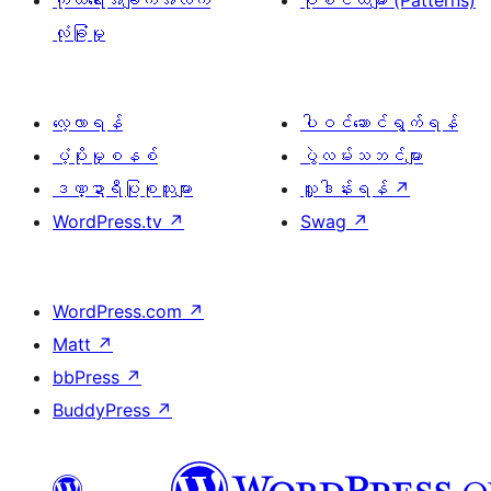
ကိုယ်ရေးအချက်အလက်
ပုံစံငယ်များ (Patterns)
လုံခြုံမှု
လေ့လာရန်
ပါဝင်ဆောင်ရွက်ရန်
ပံ့ပိုးမှုစနစ်
ပွဲလမ်းသဘင်များ
ဒဏ္ဍာရီပြုစုသူများ
လှူဒါန်းရန်
↗
WordPress.tv
↗
Swag
↗
WordPress.com
↗
Matt
↗
bbPress
↗
BuddyPress
↗