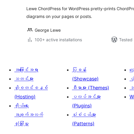
Lewe ChordPress for WordPress pretty-prints ChordPr
diagrams on your pages or posts.
George Lewe
100+ active installations
Tested 
အကြောင်းအရာ
ပြခန်း
လ
သတင်းများ
(Showcase)
ပံ
ဟို့စတင်းစနစ်
သီးမားများ (Themes)
ဒဏ
(Hosting)
ပလပ်အင်များ
W
ကိုယ်ရေး
(Plugins)
အချက်အလက်
ပုံစံငယ်များ
လုံခြုံမှု
(Patterns)