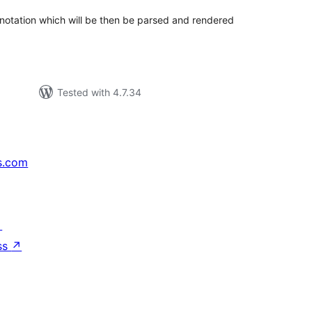
 notation which will be then be parsed and rendered
Tested with 4.7.34
s.com
↗
ss
↗