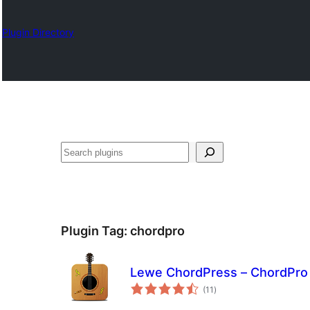
Plugin Directory
ရှာ
ပါ
Plugin Tag:
chordpro
Lewe ChordPress – ChordPro 
total
(11
)
ratings