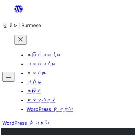
အကြောင်းအရာ
သို့
မြန်မာ | Burmese
ကျော်သွား
ရန်
အပြင်အဆင်များ
ပလပ်အင်များ
သတင်းများ
ပံ့ပိုးမှု
အကြောင်း
ဆက်သွယ်ရန်
WordPress ကို ရယူပါ
WordPress ကို ရယူပါ