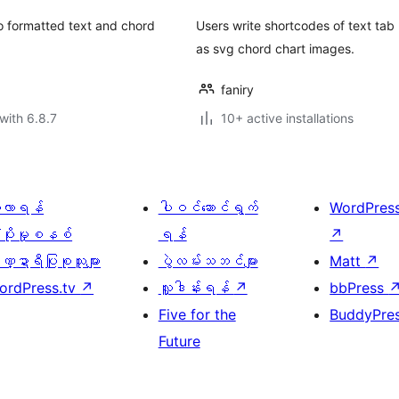
o formatted text and chord
Users write shortcodes of text tab
as svg chord chart images.
faniry
with 6.8.7
10+ active installations
ေ့လာရန်
ပါဝင်ဆောင်ရွက်
WordPres
့ပိုးမှုစနစ်
ရန်
↗
္ဍာရီပြုစုသူများ
ပွဲလမ်းသဘင်များ
Matt
↗
ordPress.tv
↗
လှူဒါန်းရန်
↗
bbPress
Five for the
BuddyPre
Future