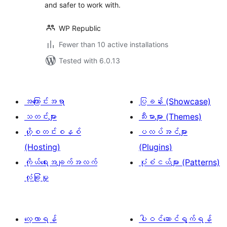
and safer to work with.
WP Republic
Fewer than 10 active installations
Tested with 6.0.13
အကြောင်းအရာ
ပြခန်း (Showcase)
သတင်းများ
သီးမားများ (Themes)
ဟို့စတင်းစနစ်
ပလပ်အင်များ
(Hosting)
(Plugins)
ကိုယ်ရေးအချက်အလက်
ပုံစံငယ်များ (Patterns)
လုံခြုံမှု
လေ့လာရန်
ပါဝင်ဆောင်ရွက်ရန်