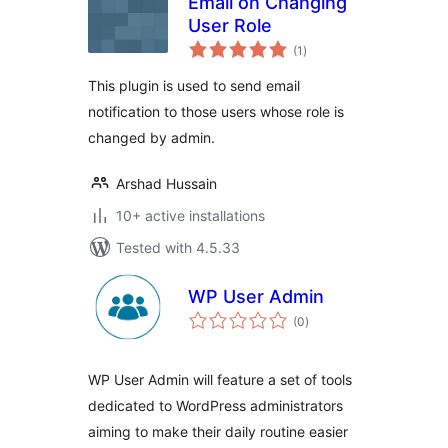
Email on Changing
User Role
total
(1
)
ratings
This plugin is used to send email
notification to those users whose role is
changed by admin.
Arshad Hussain
10+ active installations
Tested with 4.5.33
WP User Admin
total
(0
)
ratings
WP User Admin will feature a set of tools
dedicated to WordPress administrators
aiming to make their daily routine easier