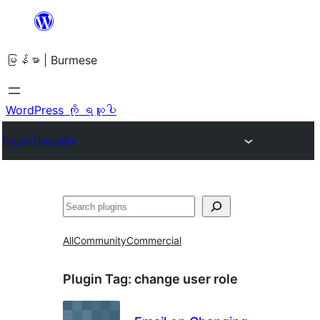
အကြောင်းအရာ
သို့
မြန်မာ | Burmese
ကျော်သွား
ရန်
WordPress ကို ရယူပါ
Plugin Directory
ရှာ
ပါ
All
Community
Commercial
Plugin Tag:
change user role