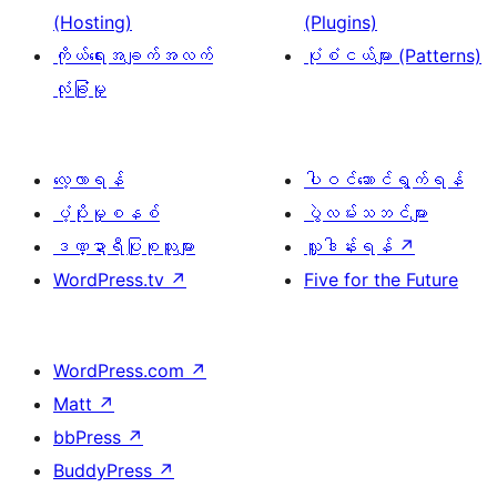
(Hosting)
(Plugins)
ကိုယ်ရေးအချက်အလက်
ပုံစံငယ်များ (Patterns)
လုံခြုံမှု
လေ့လာရန်
ပါဝင်ဆောင်ရွက်ရန်
ပံ့ပိုးမှုစနစ်
ပွဲလမ်းသဘင်များ
ဒဏ္ဍာရီပြုစုသူများ
လှူဒါန်းရန်
↗
WordPress.tv
↗
Five for the Future
WordPress.com
↗
Matt
↗
bbPress
↗
BuddyPress
↗