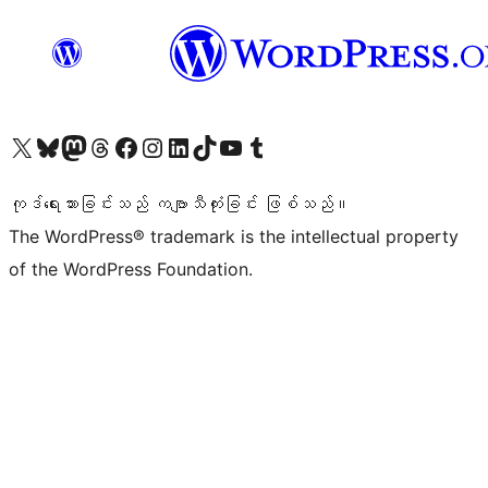
ကျွန်ုပ်တို့၏ X (ယခင် Twitter) အကောင့်သို့ သွားရောက်ကြည့်ရှုပါ
ကျွန်ုပ်တို့၏ Bluesky အကောင့်သို့ ဝင်ရောက်ကြည့်ရှုရန်
ကျွန်ုပ်တို့၏ Mastodon အကောင့်သို့ သွားရောက်ကြည့်ရှုပါ
ကျွန်ုပ်တို့၏ Threads အကောင့်သို့ ဝင်ရောက်ကြည့်ရှုရန်
ကျွန်ုပ်တို့၏ Facebook စာမျက်နှာသို့ သွားရောက်ကြည့်ရှုပါ
ကျွန်ုပ်တို့၏ Instagram အကောင့်သို့ သွားရောက်ကြည့်ရှုပါ
ကျွန်ုပ်တို့၏ LinkedIn အကောင့်သို့ သွားရောက်ကြည့်ရှုပါ
ကျွန်ုပ်တို့၏ TikTok အကောင့်သို့ ဝင်ရောက်ကြည့်ရှုရန်
ကျွန်ုပ်တို့၏ YouTube ချန်နယ်သို့ သွားရောက်ကြည့်ရှုပါ
ကျွန်ုပ်တို့၏ Tumblr အကောင့်သို့ ဝင်ရောက်ကြည့်ရှုရန်
ကုဒ်ရေးသားခြင်းသည် ကဗျာသီကုံးခြင်း ဖြစ်သည်။
The WordPress® trademark is the intellectual property
of the WordPress Foundation.