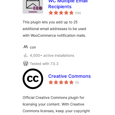
WC Multiple Email
Recipients
total
(10
)
ratings
This plugin lets you add up to 25
additional email addresses to be used
with WooCommerce notification mails.
con
4,000+ active installations
Tested with 7.0.3
Creative Commons
total
(1
)
ratings
Official Creative Commons plugin for
licensing your content. With Creative
Commons licenses, keep your copyright