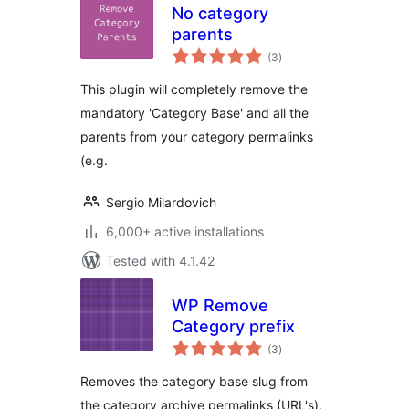
No category
parents
total
(3
)
ratings
This plugin will completely remove the
mandatory 'Category Base' and all the
parents from your category permalinks
(e.g.
Sergio Milardovich
6,000+ active installations
Tested with 4.1.42
WP Remove
Category prefix
total
(3
)
ratings
Removes the category base slug from
the category archive permalinks (URL's).