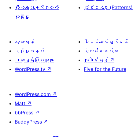
ကိုယ်ရေးအချက်အလက်
ပုံစံငယ်များ (Patterns)
လုံခြုံမှု
လေ့လာရန်
ပါဝင်ဆောင်ရွက်ရန်
ပံ့ပိုးမှုစနစ်
ပွဲလမ်းသဘင်များ
ဒဏ္ဍာရီပြုစုသူများ
လှူဒါန်းရန်
↗
WordPress.tv
↗
Five for the Future
WordPress.com
↗
Matt
↗
bbPress
↗
BuddyPress
↗