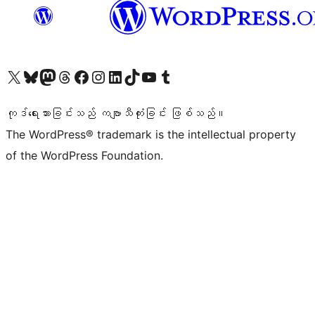
ကျွန်ုပ်တို့၏ X (ယခင် Twitter) အကောင့်သို့ သွားရောက်ကြည့်ရှုပါ
ကျွန်ုပ်တို့၏ Bluesky အကောင့်သို့ ဝင်ရောက်ကြည့်ရှုရန်
ကျွန်ုပ်တို့၏ Mastodon အကောင့်သို့ သွားရောက်ကြည့်ရှုပါ
ကျွန်ုပ်တို့၏ Threads အကောင့်သို့ ဝင်ရောက်ကြည့်ရှုရန်
ကျွန်ုပ်တို့၏ Facebook စာမျက်နှာသို့ သွားရောက်ကြည့်ရှုပါ
ကျွန်ုပ်တို့၏ Instagram အကောင့်သို့ သွားရောက်ကြည့်ရှုပါ
ကျွန်ုပ်တို့၏ LinkedIn အကောင့်သို့ သွားရောက်ကြည့်ရှုပါ
ကျွန်ုပ်တို့၏ TikTok အကောင့်သို့ ဝင်ရောက်ကြည့်ရှုရန်
ကျွန်ုပ်တို့၏ YouTube ချန်နယ်သို့ သွားရောက်ကြည့်ရှုပါ
ကျွန်ုပ်တို့၏ Tumblr အကောင့်သို့ ဝင်ရောက်ကြည့်ရှုရန်
ကုဒ်ရေးသားခြင်းသည် ကဗျာသီကုံးခြင်း ဖြစ်သည်။
The WordPress® trademark is the intellectual property
of the WordPress Foundation.