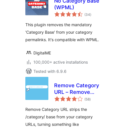
No Category Base
(WPML)
total
(34
)
ratings
This plugin removes the mandatory
'Category Base' from your category
permalinks. It's compatible with WPML.
DigitalME
100,000+ active installations
Tested with 6.9.6
Remove Category
URL – Remove
total
'category' base
(58
)
ratings
from category
Remove Category URL strips the
permalinks
/category/ base from your category
URLs, turning something like