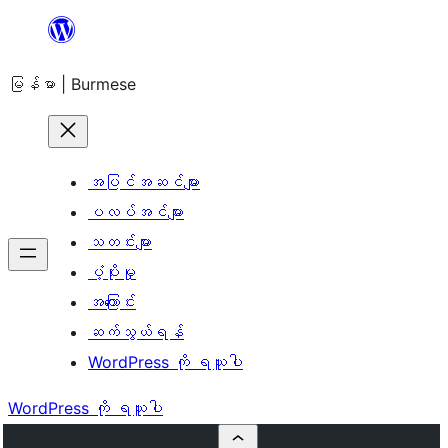
အကြောင်းအရာ
သို့
မြန်မာ | Burmese
ကျော်သွား
ရန်
အပြင်အဆင်များ
ပလပ်အင်များ
သတင်းများ
ပံ့ပိုးမှု
အကြောင်း
ဆက်သွယ်ရန်
WordPress ကို ရယူပါ
WordPress ကို ရယူပါ