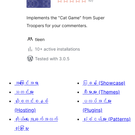
(0
)
ratings
Implements the "Cat Game" from Super
Troopers for your commenters.
tleen
10+ active installations
Tested with 3.0.5
အကြောင်းအရာ
ပြခန်း (Showcase)
သတင်းများ
သီးမားများ (Themes)
ဟို့စတင်းစနစ်
ပလပ်အင်များ
(Hosting)
(Plugins)
ကိုယ်ရေးအချက်အလက်
ပုံစံငယ်များ (Patterns)
လုံခြုံမှု