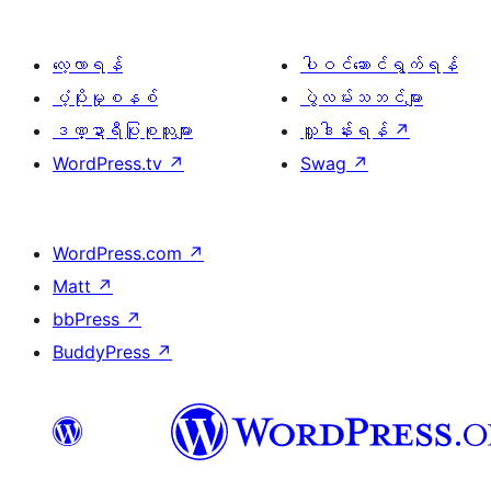
လေ့လာရန်
ပါဝင်ဆောင်ရွက်ရန်
ပံ့ပိုးမှုစနစ်
ပွဲလမ်းသဘင်များ
ဒဏ္ဍာရီပြုစုသူများ
လှူဒါန်းရန်
↗
WordPress.tv
↗
Swag
↗
WordPress.com
↗
Matt
↗
bbPress
↗
BuddyPress
↗