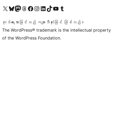
ကျွန်ုပ်တို့၏ X (ယခင် Twitter) အကောင့်သို့ သွားရောက်ကြည့်ရှုပါ
ကျွန်ုပ်တို့၏ Bluesky အကောင့်သို့ ဝင်ရောက်ကြည့်ရှုရန်
ကျွန်ုပ်တို့၏ Mastodon အကောင့်သို့ သွားရောက်ကြည့်ရှုပါ
ကျွန်ုပ်တို့၏ Threads အကောင့်သို့ ဝင်ရောက်ကြည့်ရှုရန်
ကျွန်ုပ်တို့၏ Facebook စာမျက်နှာသို့ သွားရောက်ကြည့်ရှုပါ
ကျွန်ုပ်တို့၏ Instagram အကောင့်သို့ သွားရောက်ကြည့်ရှုပါ
ကျွန်ုပ်တို့၏ LinkedIn အကောင့်သို့ သွားရောက်ကြည့်ရှုပါ
ကျွန်ုပ်တို့၏ TikTok အကောင့်သို့ ဝင်ရောက်ကြည့်ရှုရန်
ကျွန်ုပ်တို့၏ YouTube ချန်နယ်သို့ သွားရောက်ကြည့်ရှုပါ
ကျွန်ုပ်တို့၏ Tumblr အကောင့်သို့ ဝင်ရောက်ကြည့်ရှုရန်
ကုဒ်ရေးသားခြင်းသည် ကဗျာသီကုံးခြင်း ဖြစ်သည်။
The WordPress® trademark is the intellectual property
of the WordPress Foundation.