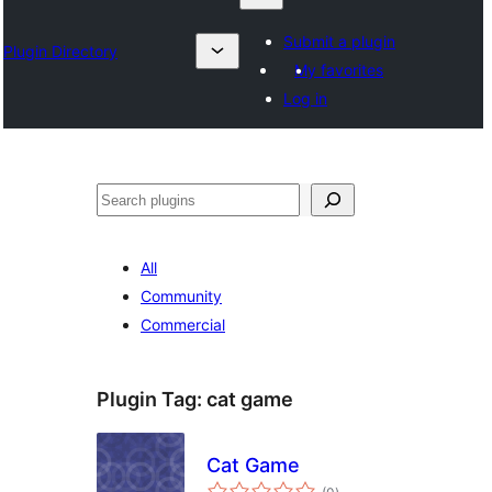
Submit a plugin
Plugin Directory
My favorites
Log in
ရှာ
ပါ
All
Community
Commercial
Plugin Tag:
cat game
Cat Game
total