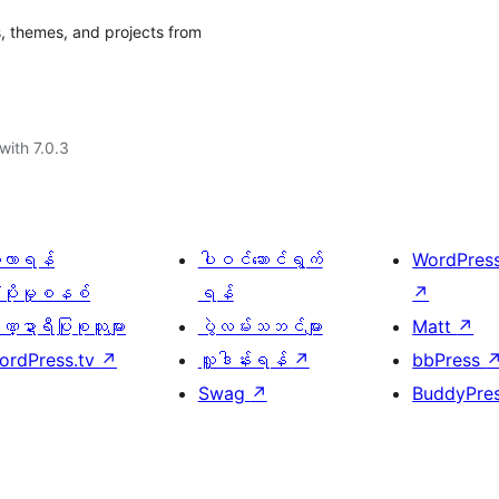
, themes, and projects from
with 7.0.3
ေ့လာရန်
ပါဝင်ဆောင်ရွက်
WordPres
့ပိုးမှုစနစ်
ရန်
↗
္ဍာရီပြုစုသူများ
ပွဲလမ်းသဘင်များ
Matt
↗
ordPress.tv
↗
လှူဒါန်းရန်
↗
bbPress
Swag
↗
BuddyPre