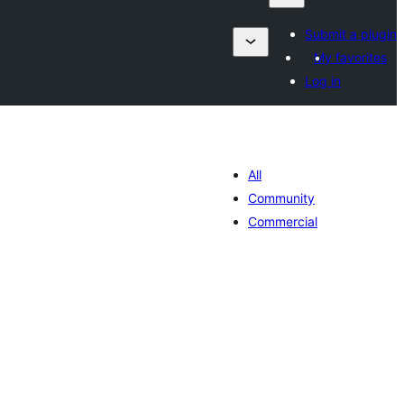
Submit a plugin
My favorites
Log in
All
Community
Commercial