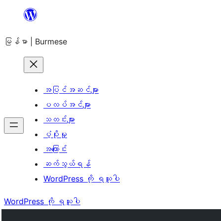
အကြောင်းအရာ
သို့
မြန်မာ | Burmese
ကျော်သွား
ရန်
အပြင်အဆင်များ
ပလပ်အင်များ
သတင်းများ
ပံ့ပိုးမှု
အကြောင်း
ဆက်သွယ်ရန်
WordPress ကို ရယူပါ
WordPress ကို ရယူပါ