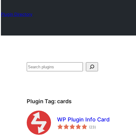
Plugin Directory
ရှာ
ပါ
Plugin Tag:
cards
WP Plugin Info Card
total
(23
)
ratings