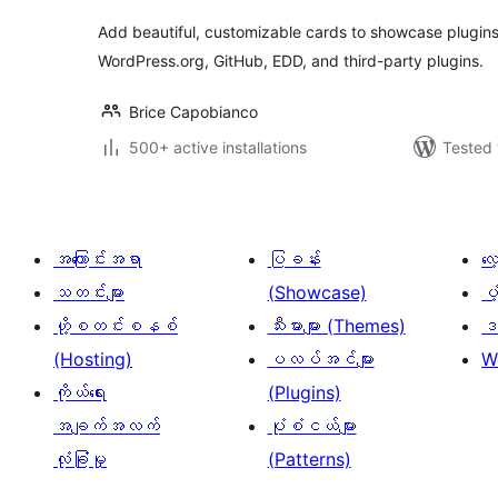
Add beautiful, customizable cards to showcase plugins
WordPress.org, GitHub, EDD, and third-party plugins.
Brice Capobianco
500+ active installations
Tested 
အကြောင်းအရာ
ပြခန်း
လ
သတင်းများ
(Showcase)
ပံ
ဟို့စတင်းစနစ်
သီးမားများ (Themes)
ဒဏ
(Hosting)
ပလပ်အင်များ
W
ကိုယ်ရေး
(Plugins)
အချက်အလက်
ပုံစံငယ်များ
လုံခြုံမှု
(Patterns)