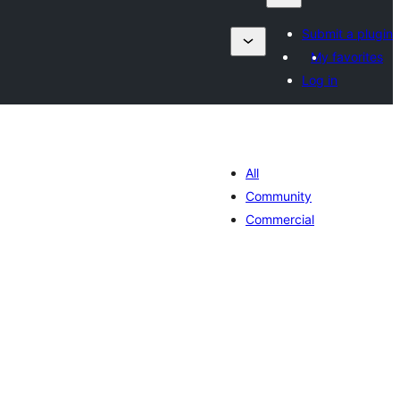
Submit a plugin
My favorites
Log in
All
Community
Commercial