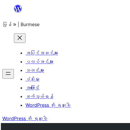
အကြောင်းအရာ
သို့
မြန်မာ | Burmese
ကျော်သွား
ရန်
အပြင်အဆင်များ
ပလပ်အင်များ
သတင်းများ
ပံ့ပိုးမှု
အကြောင်း
ဆက်သွယ်ရန်
WordPress ကို ရယူပါ
WordPress ကို ရယူပါ