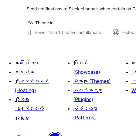
Send notifications to Slack channels when certain on 
Theme.id
Fewer than 10 active installations
Tested 
အကြောင်းအရာ
ပြခန်း
လ
သတင်းများ
(Showcase)
ပံ
ဟို့စတင်းစနစ်
သီးမားများ (Themes)
ဒဏ
(Hosting)
ပလပ်အင်များ
W
ကိုယ်ရေး
(Plugins)
အချက်အလက်
ပုံစံငယ်များ
လုံခြုံမှု
(Patterns)