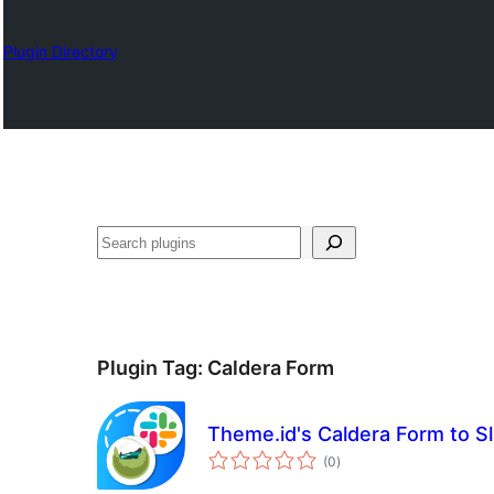
Plugin Directory
ရှာ
ပါ
Plugin Tag:
Caldera Form
Theme.id's Caldera Form to S
total
(0
)
ratings