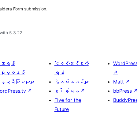
Caldera Form submission.
with 5.3.22
ေ့လာရန်
ပါဝင်ဆောင်ရွက်
WordPres
့ပိုးမှုစနစ်
ရန်
↗
္ဍာရီပြုစုသူများ
ပွဲလမ်းသဘင်များ
Matt
↗
ordPress.tv
↗
လှူဒါန်းရန်
↗
bbPress
Five for the
BuddyPre
Future