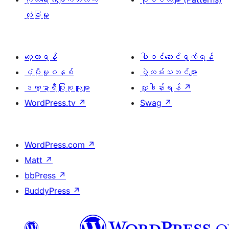
လုံခြုံမှု
လေ့လာရန်
ပါဝင်ဆောင်ရွက်ရန်
ပံ့ပိုးမှုစနစ်
ပွဲလမ်းသဘင်များ
ဒဏ္ဍာရီပြုစုသူများ
လှူဒါန်းရန်
↗
WordPress.tv
↗
Swag
↗
WordPress.com
↗
Matt
↗
bbPress
↗
BuddyPress
↗