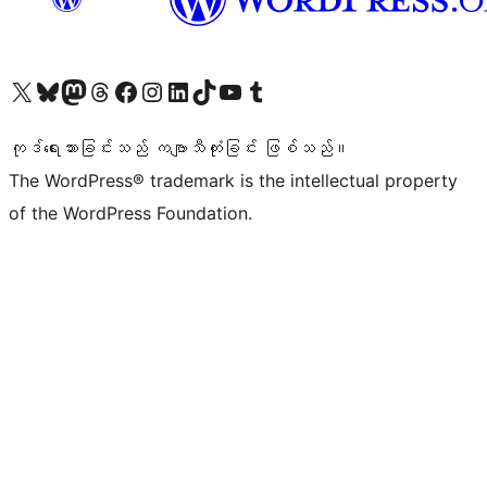
ကျွန်ုပ်တို့၏ X (ယခင် Twitter) အကောင့်သို့ သွားရောက်ကြည့်ရှုပါ
ကျွန်ုပ်တို့၏ Bluesky အကောင့်သို့ ဝင်ရောက်ကြည့်ရှုရန်
ကျွန်ုပ်တို့၏ Mastodon အကောင့်သို့ သွားရောက်ကြည့်ရှုပါ
ကျွန်ုပ်တို့၏ Threads အကောင့်သို့ ဝင်ရောက်ကြည့်ရှုရန်
ကျွန်ုပ်တို့၏ Facebook စာမျက်နှာသို့ သွားရောက်ကြည့်ရှုပါ
ကျွန်ုပ်တို့၏ Instagram အကောင့်သို့ သွားရောက်ကြည့်ရှုပါ
ကျွန်ုပ်တို့၏ LinkedIn အကောင့်သို့ သွားရောက်ကြည့်ရှုပါ
ကျွန်ုပ်တို့၏ TikTok အကောင့်သို့ ဝင်ရောက်ကြည့်ရှုရန်
ကျွန်ုပ်တို့၏ YouTube ချန်နယ်သို့ သွားရောက်ကြည့်ရှုပါ
ကျွန်ုပ်တို့၏ Tumblr အကောင့်သို့ ဝင်ရောက်ကြည့်ရှုရန်
ကုဒ်ရေးသားခြင်းသည် ကဗျာသီကုံးခြင်း ဖြစ်သည်။
The WordPress® trademark is the intellectual property
of the WordPress Foundation.