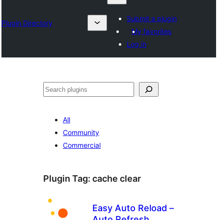
Submit a plugin
Plugin Directory
My favorites
Log in
ရှာ
ပါ
All
Community
Commercial
Plugin Tag:
cache clear
Easy Auto Reload –
Auto Refresh