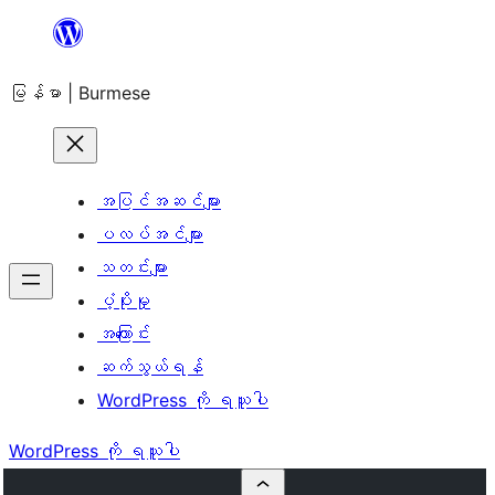
အကြောင်းအရာ
သို့
မြန်မာ | Burmese
ကျော်သွား
ရန်
အပြင်အဆင်များ
ပလပ်အင်များ
သတင်းများ
ပံ့ပိုးမှု
အကြောင်း
ဆက်သွယ်ရန်
WordPress ကို ရယူပါ
WordPress ကို ရယူပါ