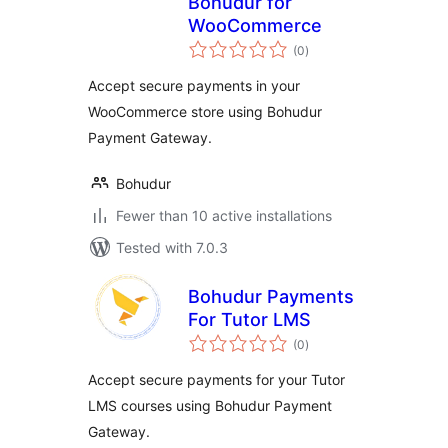
Bohudur for
WooCommerce
total
(0
)
ratings
Accept secure payments in your
WooCommerce store using Bohudur
Payment Gateway.
Bohudur
Fewer than 10 active installations
Tested with 7.0.3
Bohudur Payments
For Tutor LMS
total
(0
)
ratings
Accept secure payments for your Tutor
LMS courses using Bohudur Payment
Gateway.