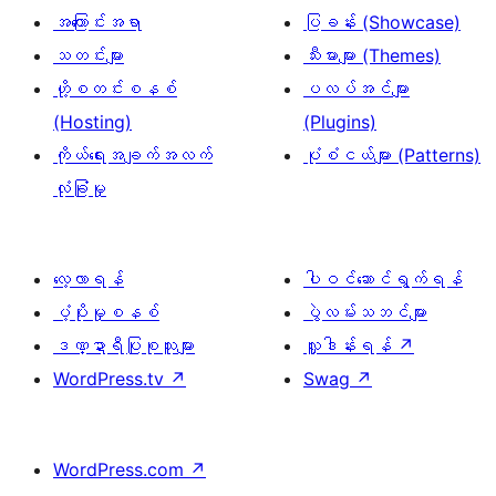
အကြောင်းအရာ
ပြခန်း (Showcase)
သတင်းများ
သီးမားများ (Themes)
ဟို့စတင်းစနစ်
ပလပ်အင်များ
(Hosting)
(Plugins)
ကိုယ်ရေးအချက်အလက်
ပုံစံငယ်များ (Patterns)
လုံခြုံမှု
လေ့လာရန်
ပါဝင်ဆောင်ရွက်ရန်
ပံ့ပိုးမှုစနစ်
ပွဲလမ်းသဘင်များ
ဒဏ္ဍာရီပြုစုသူများ
လှူဒါန်းရန်
↗
WordPress.tv
↗
Swag
↗
WordPress.com
↗