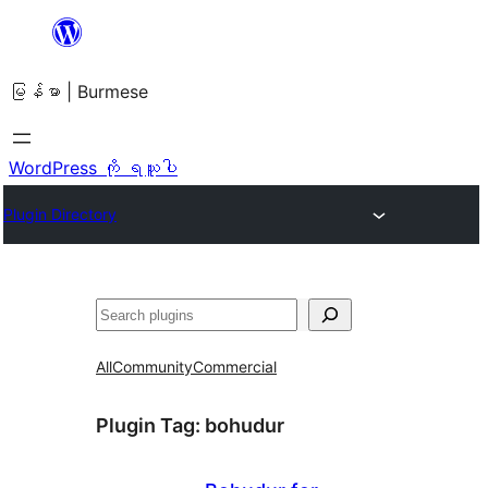
အကြောင်းအရာ
သို့
မြန်မာ | Burmese
ကျော်သွား
ရန်
WordPress ကို ရယူပါ
Plugin Directory
ရှာ
ပါ
All
Community
Commercial
Plugin Tag:
bohudur