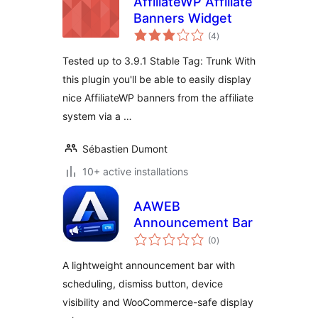
AffiliateWP Affiliate
Banners Widget
total
(4
)
ratings
Tested up to 3.9.1 Stable Tag: Trunk With
this plugin you'll be able to easily display
nice AffiliateWP banners from the affiliate
system via a …
Sébastien Dumont
10+ active installations
AAWEB
Announcement Bar
total
(0
)
ratings
A lightweight announcement bar with
scheduling, dismiss button, device
visibility and WooCommerce-safe display