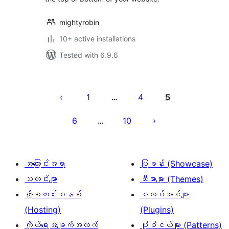
mightyrobin
10+ active installations
Tested with 6.9.6
ပို့
စ်
1
4
5
…
များ
6
10
…
စာမျက်နှာ
ခွဲ
ခြင်း
အကြောင်းအရာ
ပြခန်း (Showcase)
သတင်းများ
သီးမားများ (Themes)
ဟို့စတင်းစနစ်
ပလပ်အင်များ
(Hosting)
(Plugins)
ကိုယ်ရေးအချက်အလက်
ပုံစံငယ်များ (Patterns)