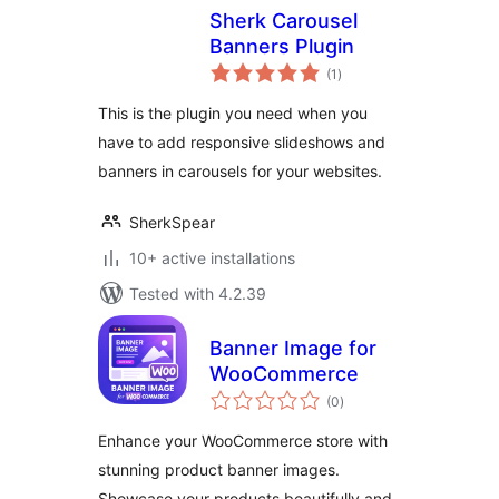
Sherk Carousel
Banners Plugin
total
(1
)
ratings
This is the plugin you need when you
have to add responsive slideshows and
banners in carousels for your websites.
SherkSpear
10+ active installations
Tested with 4.2.39
Banner Image for
WooCommerce
total
(0
)
ratings
Enhance your WooCommerce store with
stunning product banner images.
Showcase your products beautifully and