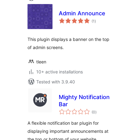
Admin Announce
total
(1
)
ratings
This plugin displays a banner on the top
of admin screens.
tleen
10+ active installations
Tested with 3.9.40
Mighty Notification
Bar
total
(0
)
ratings
A flexible notification bar plugin for
displaying important announcements at
the top or bottom of your website.