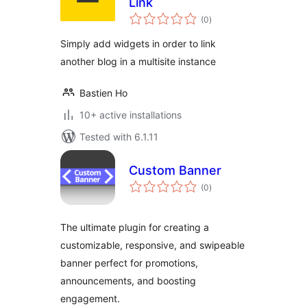
Link
total
(0
)
ratings
Simply add widgets in order to link
another blog in a multisite instance
Bastien Ho
10+ active installations
Tested with 6.1.11
Custom Banner
total
(0
)
ratings
The ultimate plugin for creating a
customizable, responsive, and swipeable
banner perfect for promotions,
announcements, and boosting
engagement.