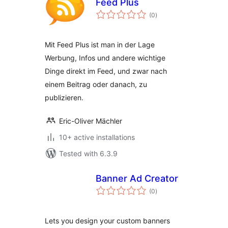
Feed Plus
total
(0
)
ratings
Mit Feed Plus ist man in der Lage
Werbung, Infos und andere wichtige
Dinge direkt im Feed, und zwar nach
einem Beitrag oder danach, zu
publizieren.
Eric-Oliver Mächler
10+ active installations
Tested with 6.3.9
Banner Ad Creator
total
(0
)
ratings
Lets you design your custom banners