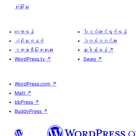
လုံခြုံမှု
လေ့လာရန်
ပါဝင်ဆောင်ရွက်ရန်
ပံ့ပိုးမှုစနစ်
ပွဲလမ်းသဘင်များ
ဒဏ္ဍာရီပြုစုသူများ
လှူဒါန်းရန်
↗
WordPress.tv
↗
Swag
↗
WordPress.com
↗
Matt
↗
bbPress
↗
BuddyPress
↗