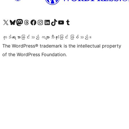
ကျွန်ုပ်တို့၏ X (ယခင် Twitter) အကောင့်သို့ သွားရောက်ကြည့်ရှုပါ
ကျွန်ုပ်တို့၏ Bluesky အကောင့်သို့ ဝင်ရောက်ကြည့်ရှုရန်
ကျွန်ုပ်တို့၏ Mastodon အကောင့်သို့ သွားရောက်ကြည့်ရှုပါ
ကျွန်ုပ်တို့၏ Threads အကောင့်သို့ ဝင်ရောက်ကြည့်ရှုရန်
ကျွန်ုပ်တို့၏ Facebook စာမျက်နှာသို့ သွားရောက်ကြည့်ရှုပါ
ကျွန်ုပ်တို့၏ Instagram အကောင့်သို့ သွားရောက်ကြည့်ရှုပါ
ကျွန်ုပ်တို့၏ LinkedIn အကောင့်သို့ သွားရောက်ကြည့်ရှုပါ
ကျွန်ုပ်တို့၏ TikTok အကောင့်သို့ ဝင်ရောက်ကြည့်ရှုရန်
ကျွန်ုပ်တို့၏ YouTube ချန်နယ်သို့ သွားရောက်ကြည့်ရှုပါ
ကျွန်ုပ်တို့၏ Tumblr အကောင့်သို့ ဝင်ရောက်ကြည့်ရှုရန်
ကုဒ်ရေးသားခြင်းသည် ကဗျာသီကုံးခြင်း ဖြစ်သည်။
The WordPress® trademark is the intellectual property
of the WordPress Foundation.