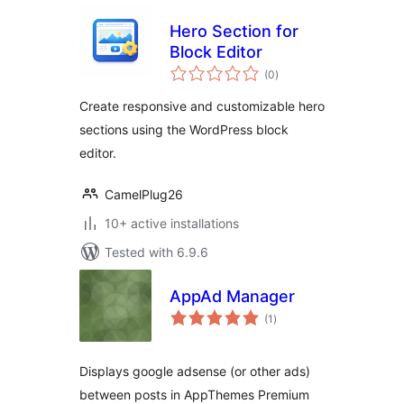
Hero Section for
Block Editor
total
(0
)
ratings
Create responsive and customizable hero
sections using the WordPress block
editor.
CamelPlug26
10+ active installations
Tested with 6.9.6
AppAd Manager
total
(1
)
ratings
Displays google adsense (or other ads)
between posts in AppThemes Premium