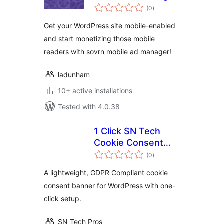
total
(0
)
ratings
Get your WordPress site mobile-enabled
and start monetizing those mobile
readers with sovrn mobile ad manager!
ladunham
10+ active installations
Tested with 4.0.38
1 Click SN Tech
Cookie Consent
total
Banner
(0
)
ratings
A lightweight, GDPR Compliant cookie
consent banner for WordPress with one-
click setup.
SN Tech Pros