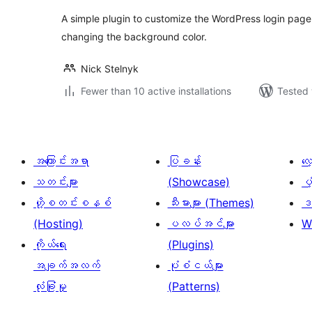
A simple plugin to customize the WordPress login pag
changing the background color.
Nick Stelnyk
Fewer than 10 active installations
Tested 
အကြောင်းအရာ
ပြခန်း
လ
သတင်းများ
(Showcase)
ပံ
ဟို့စတင်းစနစ်
သီးမားများ (Themes)
ဒဏ
(Hosting)
ပလပ်အင်များ
W
ကိုယ်ရေး
(Plugins)
အချက်အလက်
ပုံစံငယ်များ
လုံခြုံမှု
(Patterns)