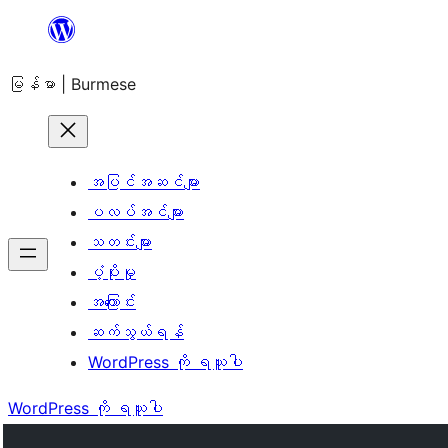
အကြောင်းအရာ
သို့
မြန်မာ | Burmese
ကျော်သွား
ရန်
အပြင်အဆင်များ
ပလပ်အင်များ
သတင်းများ
ပံ့ပိုးမှု
အကြောင်း
ဆက်သွယ်ရန်
WordPress ကို ရယူပါ
WordPress ကို ရယူပါ