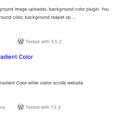
kground image uploader, background color plugin. You
round color, background reapet op …
Tested with 3.5.2
adient Color
tal
tings
dient Color while visitor scrolls website
ons
Tested with 7.0.3