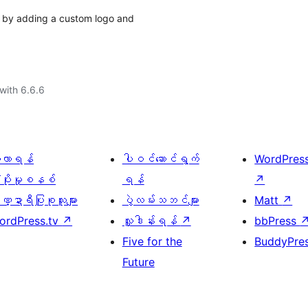
e by adding a custom logo and
with 6.6.6
ေ့လာရန်
ပါဝင်ဆောင်ရွက်
WordPres
့ပိုးမှုစနစ်
ရန်
↗
္ဍာရီပြုစုသူများ
ပွဲလမ်းသဘင်များ
Matt
↗
ordPress.tv
↗
လှူဒါန်းရန်
↗
bbPress
Five for the
BuddyPre
Future