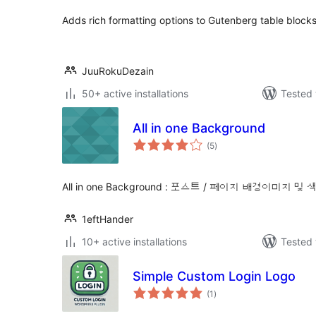
Adds rich formatting options to Gutenberg table blocks
JuuRokuDezain
50+ active installations
Tested 
All in one Background
total
(5
)
ratings
All in one Background : 포스트 / 페이지 배경이미지
1eftHander
10+ active installations
Tested 
Simple Custom Login Logo
total
(1
)
ratings