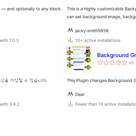
 — and optionally to any block.
This is a highly customizable Bac
can set background image, backg
jacky.smith5858
with 7.0.3
10+ active installations
Background Gr
to
(0
)
ra
 및 색상을 지정할 수 있습니다.
This PlugIn changes Background Gra
Dear
with 3.4.2
Fewer than 10 active installati