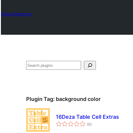
Plugin Directory
ရှာ
ပါ
Plugin Tag:
background color
16Deza Table Cell Extras
total
(0
)
ratings