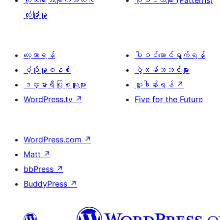
ကိုယ်ရေးအချက်အလက်
ပုံစံငယ်များ (Patterns)
လုံခြုံမှု
လေ့လာရန်
ပါဝင်ဆောင်ရွက်ရန်
ပံ့ပိုးမှုစနစ်
ပွဲလမ်းသဘင်များ
ဒဏ္ဍာရီပြုစုသူများ
လှူဒါန်းရန်
↗
WordPress.tv
↗
Five for the Future
WordPress.com
↗
Matt
↗
bbPress
↗
BuddyPress
↗