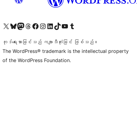
ကျွန်ုပ်တို့၏ X (ယခင် Twitter) အကောင့်သို့ သွားရောက်ကြည့်ရှုပါ
ကျွန်ုပ်တို့၏ Bluesky အကောင့်သို့ ဝင်ရောက်ကြည့်ရှုရန်
ကျွန်ုပ်တို့၏ Mastodon အကောင့်သို့ သွားရောက်ကြည့်ရှုပါ
ကျွန်ုပ်တို့၏ Threads အကောင့်သို့ ဝင်ရောက်ကြည့်ရှုရန်
ကျွန်ုပ်တို့၏ Facebook စာမျက်နှာသို့ သွားရောက်ကြည့်ရှုပါ
ကျွန်ုပ်တို့၏ Instagram အကောင့်သို့ သွားရောက်ကြည့်ရှုပါ
ကျွန်ုပ်တို့၏ LinkedIn အကောင့်သို့ သွားရောက်ကြည့်ရှုပါ
ကျွန်ုပ်တို့၏ TikTok အကောင့်သို့ ဝင်ရောက်ကြည့်ရှုရန်
ကျွန်ုပ်တို့၏ YouTube ချန်နယ်သို့ သွားရောက်ကြည့်ရှုပါ
ကျွန်ုပ်တို့၏ Tumblr အကောင့်သို့ ဝင်ရောက်ကြည့်ရှုရန်
ကုဒ်ရေးသားခြင်းသည် ကဗျာသီကုံးခြင်း ဖြစ်သည်။
The WordPress® trademark is the intellectual property
of the WordPress Foundation.