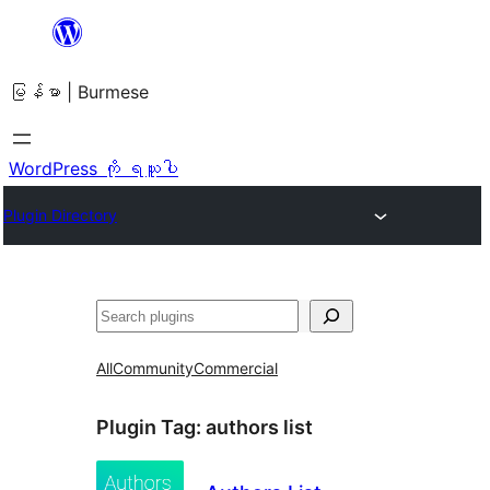
အကြောင်းအရာ
သို့
မြန်မာ | Burmese
ကျော်သွား
ရန်
WordPress ကို ရယူပါ
Plugin Directory
ရှာ
ပါ
All
Community
Commercial
Plugin Tag:
authors list