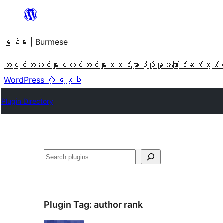
အကြောင်းအရာ
သို့
မြန်မာ | Burmese
ကျော်သွား
ရန်
အပြင်အဆင်များ
ပလပ်အင်များ
သတင်းများ
ပံ့ပိုးမှု
အကြောင်း
ဆက်သွယ်
WordPress ကို ရယူပါ
Plugin Directory
ရှာ
ပါ
Plugin Tag:
author rank