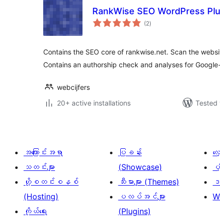
RankWise SEO WordPress Plu
total
(2
)
ratings
Contains the SEO core of rankwise.net. Scan the websit
Contains an authorship check and analyses for Google+
webcijfers
20+ active installations
Tested 
အကြောင်းအရာ
ပြခန်း
လ
သတင်းများ
(Showcase)
ပံ
ဟို့စတင်းစနစ်
သီးမားများ (Themes)
ဒဏ
(Hosting)
ပလပ်အင်များ
W
ကိုယ်ရေး
(Plugins)