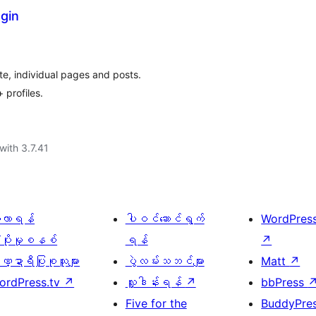
gin
e, individual pages and posts.
 profiles.
with 3.7.41
ေ့လာရန်
ပါဝင်ဆောင်ရွက်
WordPres
့ပိုးမှုစနစ်
ရန်
↗
္ဍာရီပြုစုသူများ
ပွဲလမ်းသဘင်များ
Matt
↗
ordPress.tv
↗
လှူဒါန်းရန်
↗
bbPress
Five for the
BuddyPre