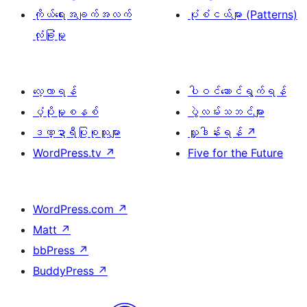
ကိုယ်ရေးအချက်အလက်
ပုံစံငယ်များ (Patterns)
လုံခြုံမှု
လေ့လာရန်
ပါဝင်ဆောင်ရွက်ရန်
ပံ့ပိုးမှုစနစ်
ပွဲလမ်းသဘင်များ
ဒဏ္ဍာရီပြုစုသူများ
လှူဒါန်းရန်
↗
WordPress.tv
↗
Five for the Future
WordPress.com
↗
Matt
↗
bbPress
↗
BuddyPress
↗