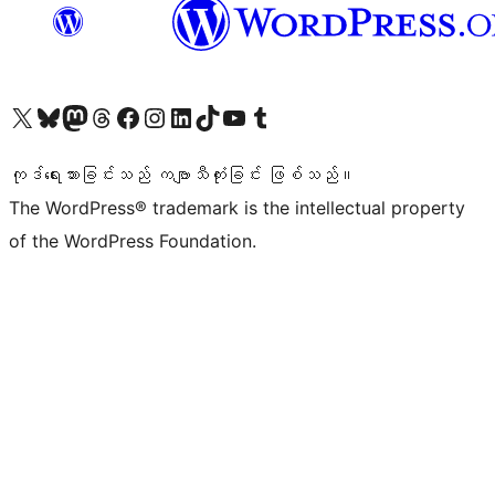
ကျွန်ုပ်တို့၏ X (ယခင် Twitter) အကောင့်သို့ သွားရောက်ကြည့်ရှုပါ
ကျွန်ုပ်တို့၏ Bluesky အကောင့်သို့ ဝင်ရောက်ကြည့်ရှုရန်
ကျွန်ုပ်တို့၏ Mastodon အကောင့်သို့ သွားရောက်ကြည့်ရှုပါ
ကျွန်ုပ်တို့၏ Threads အကောင့်သို့ ဝင်ရောက်ကြည့်ရှုရန်
ကျွန်ုပ်တို့၏ Facebook စာမျက်နှာသို့ သွားရောက်ကြည့်ရှုပါ
ကျွန်ုပ်တို့၏ Instagram အကောင့်သို့ သွားရောက်ကြည့်ရှုပါ
ကျွန်ုပ်တို့၏ LinkedIn အကောင့်သို့ သွားရောက်ကြည့်ရှုပါ
ကျွန်ုပ်တို့၏ TikTok အကောင့်သို့ ဝင်ရောက်ကြည့်ရှုရန်
ကျွန်ုပ်တို့၏ YouTube ချန်နယ်သို့ သွားရောက်ကြည့်ရှုပါ
ကျွန်ုပ်တို့၏ Tumblr အကောင့်သို့ ဝင်ရောက်ကြည့်ရှုရန်
ကုဒ်ရေးသားခြင်းသည် ကဗျာသီကုံးခြင်း ဖြစ်သည်။
The WordPress® trademark is the intellectual property
of the WordPress Foundation.