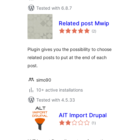
Tested with 6.8.7
Related post Mwip
total
(2
)
ratings
Plugin gives you the possibility to choose
related posts to put at the end of each
post.
simo90
10+ active installations
Tested with 4.5.33
AlT Import Drupal
total
(1
)
ratings