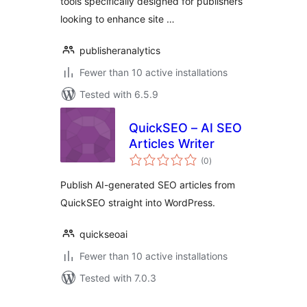
tools specifically designed for publishers
looking to enhance site …
publisheranalytics
Fewer than 10 active installations
Tested with 6.5.9
QuickSEO – AI SEO
Articles Writer
total
(0
)
ratings
Publish AI-generated SEO articles from
QuickSEO straight into WordPress.
quickseoai
Fewer than 10 active installations
Tested with 7.0.3