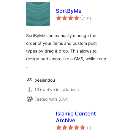
SortByMe
total
(1
)
ratings
SortByMe can manually manage the
order of your items and custom post
types by drag & drop. This allows to
design parts more like a CMS, while keep
…
beejeridou
10+ active installations
Tested with 3.7.41
Islamic Content
Archive
total
(1
)
ratings