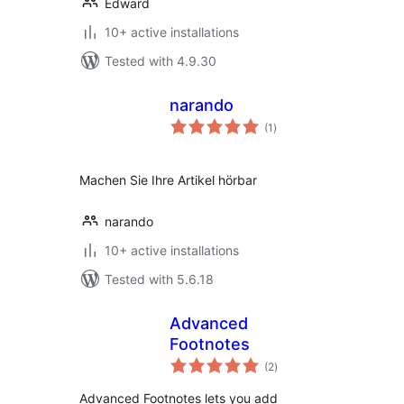
Edward
10+ active installations
Tested with 4.9.30
narando
total
(1
)
ratings
Machen Sie Ihre Artikel hörbar
narando
10+ active installations
Tested with 5.6.18
Advanced
Footnotes
total
(2
)
ratings
Advanced Footnotes lets you add