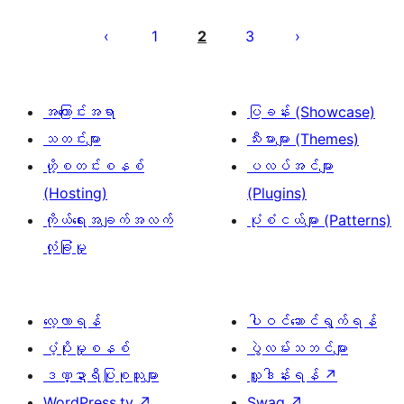
ပို့
စ်
1
2
3
များ
စာမျက်နှာ
ခွဲ
အကြောင်းအရာ
ပြခန်း (Showcase)
ခြင်း
သတင်းများ
သီးမားများ (Themes)
ဟို့စတင်းစနစ်
ပလပ်အင်များ
(Hosting)
(Plugins)
ကိုယ်ရေးအချက်အလက်
ပုံစံငယ်များ (Patterns)
လုံခြုံမှု
လေ့လာရန်
ပါဝင်ဆောင်ရွက်ရန်
ပံ့ပိုးမှုစနစ်
ပွဲလမ်းသဘင်များ
ဒဏ္ဍာရီပြုစုသူများ
လှူဒါန်းရန်
↗
WordPress.tv
↗
Swag
↗