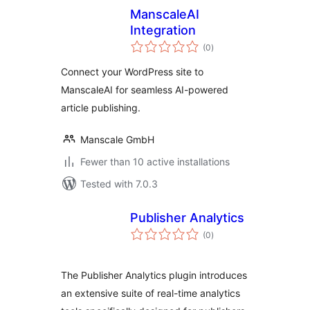
ManscaleAI
Integration
total
(0
)
ratings
Connect your WordPress site to
ManscaleAI for seamless AI-powered
article publishing.
Manscale GmbH
Fewer than 10 active installations
Tested with 7.0.3
Publisher Analytics
total
(0
)
ratings
The Publisher Analytics plugin introduces
an extensive suite of real-time analytics