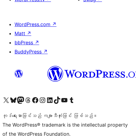
WordPress.com
↗
Matt
↗
bbPress
↗
BuddyPress
↗
ကျွန်ုပ်တို့၏ X (ယခင် Twitter) အကောင့်သို့ သွားရောက်ကြည့်ရှုပါ
ကျွန်ုပ်တို့၏ Bluesky အကောင့်သို့ ဝင်ရောက်ကြည့်ရှုရန်
ကျွန်ုပ်တို့၏ Mastodon အကောင့်သို့ သွားရောက်ကြည့်ရှုပါ
ကျွန်ုပ်တို့၏ Threads အကောင့်သို့ ဝင်ရောက်ကြည့်ရှုရန်
ကျွန်ုပ်တို့၏ Facebook စာမျက်နှာသို့ သွားရောက်ကြည့်ရှုပါ
ကျွန်ုပ်တို့၏ Instagram အကောင့်သို့ သွားရောက်ကြည့်ရှုပါ
ကျွန်ုပ်တို့၏ LinkedIn အကောင့်သို့ သွားရောက်ကြည့်ရှုပါ
ကျွန်ုပ်တို့၏ TikTok အကောင့်သို့ ဝင်ရောက်ကြည့်ရှုရန်
ကျွန်ုပ်တို့၏ YouTube ချန်နယ်သို့ သွားရောက်ကြည့်ရှုပါ
ကျွန်ုပ်တို့၏ Tumblr အကောင့်သို့ ဝင်ရောက်ကြည့်ရှုရန်
ကုဒ်ရေးသားခြင်းသည် ကဗျာသီကုံးခြင်း ဖြစ်သည်။
The WordPress® trademark is the intellectual property
of the WordPress Foundation.