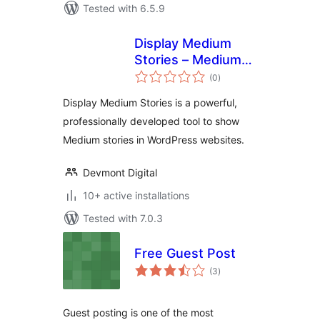
Tested with 6.5.9
Display Medium
Stories – Medium
total
Articles in a
(0
)
ratings
WordPress Site
Display Medium Stories is a powerful,
professionally developed tool to show
Medium stories in WordPress websites.
Devmont Digital
10+ active installations
Tested with 7.0.3
Free Guest Post
total
(3
)
ratings
Guest posting is one of the most