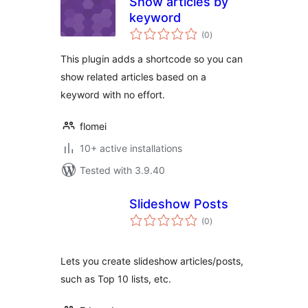
Show articles by
keyword
total
(0
)
ratings
This plugin adds a shortcode so you can
show related articles based on a
keyword with no effort.
flomei
10+ active installations
Tested with 3.9.40
Slideshow Posts
total
(0
)
ratings
Lets you create slideshow articles/posts,
such as Top 10 lists, etc.