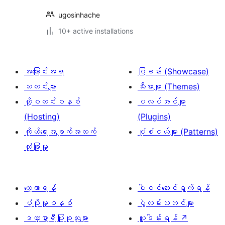
ugosinhache
10+ active installations
အကြောင်းအရာ
ပြခန်း (Showcase)
သတင်းများ
သီးမားများ (Themes)
ဟို့စတင်းစနစ်
ပလပ်အင်များ
(Hosting)
(Plugins)
ကိုယ်ရေးအချက်အလက်
ပုံစံငယ်များ (Patterns)
လုံခြုံမှု
လေ့လာရန်
ပါဝင်ဆောင်ရွက်ရန်
ပံ့ပိုးမှုစနစ်
ပွဲလမ်းသဘင်များ
ဒဏ္ဍာရီပြုစုသူများ
လှူဒါန်းရန်
↗