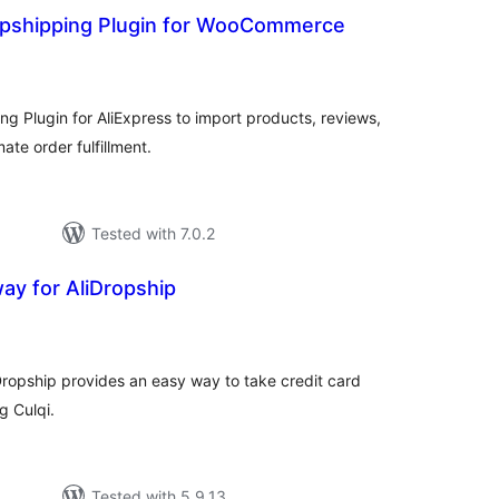
opshipping Plugin for WooCommerce
otal
atings
Plugin for AliExpress to import products, reviews,
mate order fulfillment.
Tested with 7.0.2
ay for AliDropship
tal
tings
ropship provides an easy way to take credit card
g Culqi.
Tested with 5.9.13