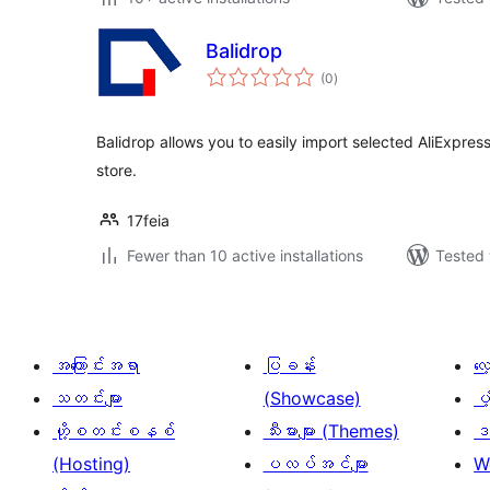
Balidrop
total
(0
)
ratings
Balidrop allows you to easily import selected AliExpre
store.
17feia
Fewer than 10 active installations
Tested 
အကြောင်းအရာ
ပြခန်း
လ
သတင်းများ
(Showcase)
ပံ
ဟို့စတင်းစနစ်
သီးမားများ (Themes)
ဒဏ
(Hosting)
ပလပ်အင်များ
W