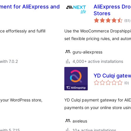
lment for AliExpress and
AliExpress Dr
Stores
t
(51
)
r
effortlessly and fulfill
Use the WooCommerce Dropshipping 
set flexible pricing rules, and auto
guru-aliexpress
with 7.0.2
4,000+ active installations
YD Culqi gatew
to
(0
)
ra
o your WordPress store,
YD Culqi payment gateway for AliD
payments on your online store usin
axeleus
with 5.7.15
10+ active installations