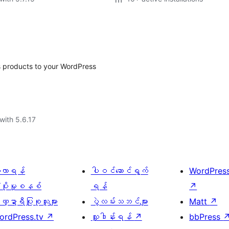
ss products to your WordPress
with 5.6.17
ေ့လာရန်
ပါဝင်ဆောင်ရွက်
WordPres
့ပိုးမှုစနစ်
ရန်
↗
္ဍာရီပြုစုသူများ
ပွဲလမ်းသဘင်များ
Matt
↗
ordPress.tv
↗
လှူဒါန်းရန်
↗
bbPress