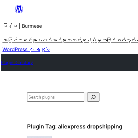
အကြောင်းအရာ
သို့
မြန်မာ | Burmese
ကျော်သွား
ရန်
အပြင်အဆင်များ
ပလပ်အင်များ
သတင်းများ
ပံ့ပိုးမှု
အကြောင်း
ဆက်သွယ်
WordPress ကို ရယူပါ
Plugin Directory
ရှာ
ပါ
Plugin Tag:
aliexpress dropshipping