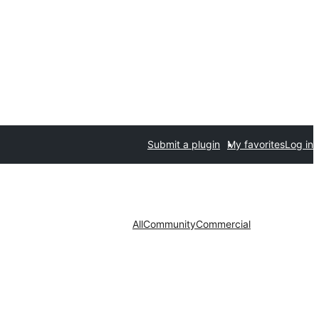
Submit a plugin
My favorites
Log in
All
Community
Commercial