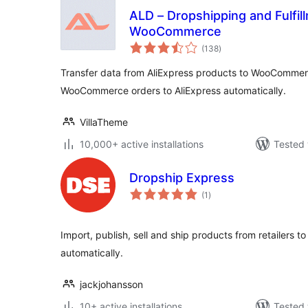
ALD – Dropshipping and Fulfil
WooCommerce
total
(138
)
ratings
Transfer data from AliExpress products to WooCommerce 
WooCommerce orders to AliExpress automatically.
VillaTheme
10,000+ active installations
Tested 
Dropship Express
total
(1
)
ratings
Import, publish, sell and ship products from retailers t
automatically.
jackjohansson
10+ active installations
Tested 