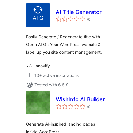
AI Title Generator
total
(0
)
ratings
Easily Generate / Regenerate title with
Open AI On Your WordPress website &
label up you site content management.
Innovify
10+ active installations
Tested with 6.5.9
WishInfo AI Builder
total
(0
)
ratings
Generate AI-inspired landing pages
inside WordPress.