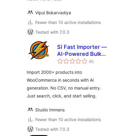
Vipul Bokarvadiya
Fewer than 10 active installations
Tested with 7.0.3
SI Fast Importer —
AI-Powered Bulk
total
Product Importer
(0
)
ratings
for WooCommerce
Import 2000+ products into
WooCommerce in seconds with AI
generation. No CSV, no manual entry.
Just search, click, and start selling.
Studio Immens
Fewer than 10 active installations
Tested with 7.0.3