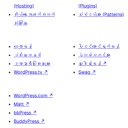
(Hosting)
(Plugins)
ကိုယ်ရေးအချက်အလက်
ပုံစံငယ်များ (Patterns)
လုံခြုံမှု
လေ့လာရန်
ပါဝင်ဆောင်ရွက်ရန်
ပံ့ပိုးမှုစနစ်
ပွဲလမ်းသဘင်များ
ဒဏ္ဍာရီပြုစုသူများ
လှူဒါန်းရန်
↗
WordPress.tv
↗
Swag
↗
WordPress.com
↗
Matt
↗
bbPress
↗
BuddyPress
↗