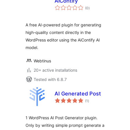
AiContify
total
(0
)
ratings
A free AI-powered plugin for generating
high-quality content directly in the
WordPress editor using the AiContify AI
model.
Webtinus
20+ active installations
Tested with 6.8.7
AI Generated Post
total
(1
)
ratings
1 WordPress AI Post Generator plugin.
Only by writing simple prompt generate a