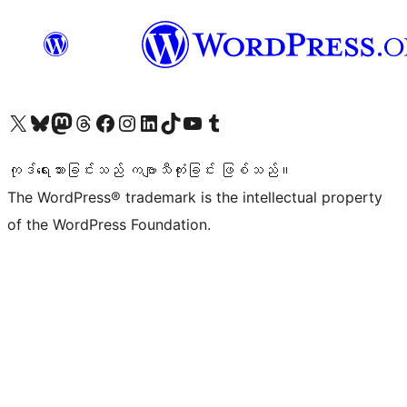
ကျွန်ုပ်တို့၏ X (ယခင် Twitter) အကောင့်သို့ သွားရောက်ကြည့်ရှုပါ
ကျွန်ုပ်တို့၏ Bluesky အကောင့်သို့ ဝင်ရောက်ကြည့်ရှုရန်
ကျွန်ုပ်တို့၏ Mastodon အကောင့်သို့ သွားရောက်ကြည့်ရှုပါ
ကျွန်ုပ်တို့၏ Threads အကောင့်သို့ ဝင်ရောက်ကြည့်ရှုရန်
ကျွန်ုပ်တို့၏ Facebook စာမျက်နှာသို့ သွားရောက်ကြည့်ရှုပါ
ကျွန်ုပ်တို့၏ Instagram အကောင့်သို့ သွားရောက်ကြည့်ရှုပါ
ကျွန်ုပ်တို့၏ LinkedIn အကောင့်သို့ သွားရောက်ကြည့်ရှုပါ
ကျွန်ုပ်တို့၏ TikTok အကောင့်သို့ ဝင်ရောက်ကြည့်ရှုရန်
ကျွန်ုပ်တို့၏ YouTube ချန်နယ်သို့ သွားရောက်ကြည့်ရှုပါ
ကျွန်ုပ်တို့၏ Tumblr အကောင့်သို့ ဝင်ရောက်ကြည့်ရှုရန်
ကုဒ်ရေးသားခြင်းသည် ကဗျာသီကုံးခြင်း ဖြစ်သည်။
The WordPress® trademark is the intellectual property
of the WordPress Foundation.