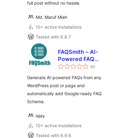
full post without no hassle.
Md. Maruf Miah
10+ active installations
Tested with 6.8.7
FAQSmith – AI-
Powered FAQ
total
Generator
(0
)
ratings
Generate AI-powered FAQs from any
WordPress post or page and
automatically add Google-ready FAQ
Schema.
iajay
10+ active installations
Tested with 6.9.6