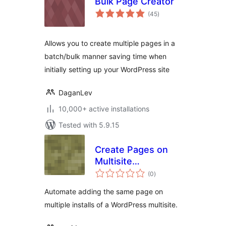
Bulk Page Creator
total
(45
)
ratings
Allows you to create multiple pages in a
batch/bulk manner saving time when
initially setting up your WordPress site
DaganLev
10,000+ active installations
Tested with 5.9.15
Create Pages on
Multisite
total
WordPress
(0
)
ratings
Automate adding the same page on
multiple installs of a WordPress multisite.