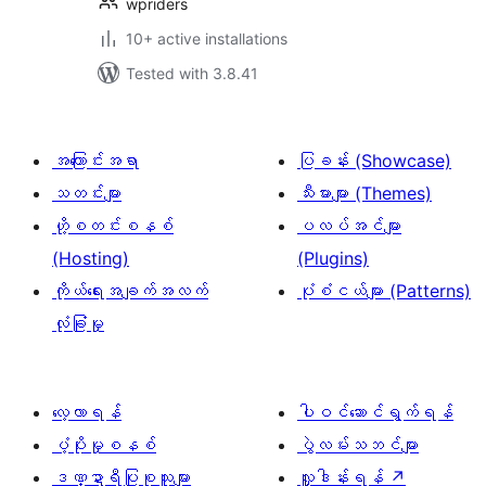
wpriders
10+ active installations
Tested with 3.8.41
အကြောင်းအရာ
ပြခန်း (Showcase)
သတင်းများ
သီးမားများ (Themes)
ဟို့စတင်းစနစ်
ပလပ်အင်များ
(Hosting)
(Plugins)
ကိုယ်ရေးအချက်အလက်
ပုံစံငယ်များ (Patterns)
လုံခြုံမှု
လေ့လာရန်
ပါဝင်ဆောင်ရွက်ရန်
ပံ့ပိုးမှုစနစ်
ပွဲလမ်းသဘင်များ
ဒဏ္ဍာရီပြုစုသူများ
လှူဒါန်းရန်
↗