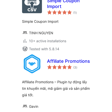
Simple Coupon
Import
total
(1
)
ratings
Simple Coupon Import
TINH NGUYEN
10+ active installations
Tested with 5.8.14
Affiliate Promotions
total
(3
)
ratings
Affiliate Promotions – Plugin tự động lấy
tin khuyến mãi, mã giảm giá và sản phẩm
giá tốt.
Gavin