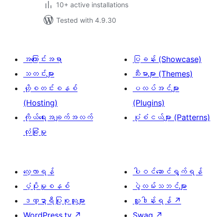
10+ active installations
Tested with 4.9.30
အကြောင်းအရာ
ပြခန်း (Showcase)
သတင်းများ
သီးမားများ (Themes)
ဟို့စတင်းစနစ်
ပလပ်အင်များ
(Hosting)
(Plugins)
ကိုယ်ရေးအချက်အလက်
ပုံစံငယ်များ (Patterns)
လုံခြုံမှု
လေ့လာရန်
ပါဝင်ဆောင်ရွက်ရန်
ပံ့ပိုးမှုစနစ်
ပွဲလမ်းသဘင်များ
ဒဏ္ဍာရီပြုစုသူများ
လှူဒါန်းရန်
↗
WordPress.tv
↗
Swag
↗