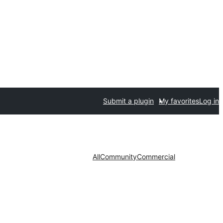
Submit a plugin
My favorites
Log in
All
Community
Commercial