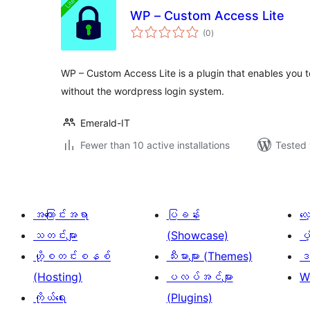
WP – Custom Access Lite
total
(0
)
ratings
WP – Custom Access Lite is a plugin that enables you
without the wordpress login system.
Emerald-IT
Fewer than 10 active installations
Tested 
အကြောင်းအရာ
ပြခန်း
လ
သတင်းများ
(Showcase)
ပံ
ဟို့စတင်းစနစ်
သီးမားများ (Themes)
ဒဏ
(Hosting)
ပလပ်အင်များ
W
ကိုယ်ရေး
(Plugins)