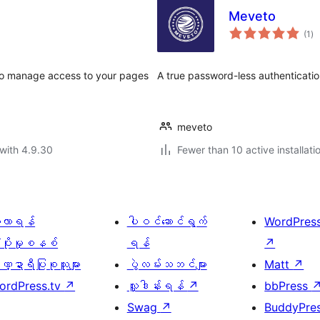
Meveto
to
(1
)
ra
 to manage access to your pages
A true password-less authenticati
meveto
with 4.9.30
Fewer than 10 active installati
ေ့လာရန်
ပါဝင်ဆောင်ရွက်
WordPres
့ပိုးမှုစနစ်
ရန်
↗
္ဍာရီပြုစုသူများ
ပွဲလမ်းသဘင်များ
Matt
↗
ordPress.tv
↗
လှူဒါန်းရန်
↗
bbPress
Swag
↗
BuddyPre