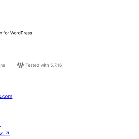
tal
tings
on for WordPress
ons
Tested with 5.7.16
s.com
↗
ss
↗