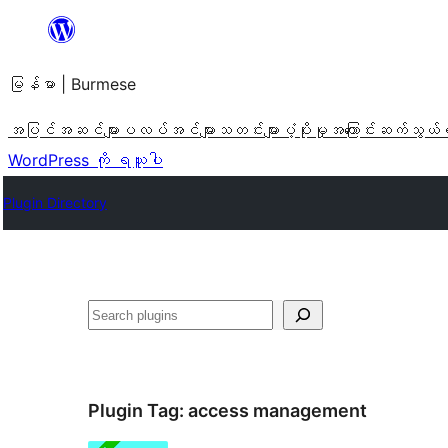
အကြောင်းအရာ
သို့
မြန်မာ | Burmese
ကျော်သွား
ရန်
အပြင်အဆင်များ
ပလပ်အင်များ
သတင်းများ
ပံ့ပိုးမှု
အကြောင်း
ဆက်သွယ်
WordPress ကို ရယူပါ
Plugin Directory
ရှာ
ပါ
Plugin Tag:
access management