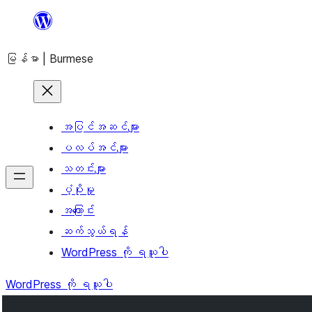
အကြောင်းအရာ
သို့
မြန်မာ | Burmese
ကျော်သွား
ရန်
အပြင်အဆင်များ
ပလပ်အင်များ
သတင်းများ
ပံ့ပိုးမှု
အကြောင်း
ဆက်သွယ်ရန်
WordPress ကို ရယူပါ
WordPress ကို ရယူပါ