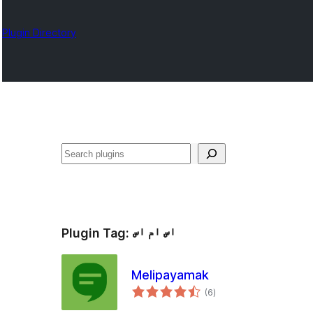
Plugin Directory
ရှာ
ပါ
Plugin Tag:
اس ام اس
Melipayamak
total
(6
)
ratings