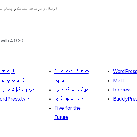
ارسال و دریافت پیامک و پیام ص،
with 4.9.30
ေ့လာရန်
ပါဝင်ဆောင်ရွက်
WordPres
့ပိုးမှုစနစ်
ရန်
Matt
↗
္ဍာရီပြုစုသူများ
ပွဲလမ်းသဘင်များ
bbPress
↗
ordPress.tv
↗
လှူဒါန်းရန်
↗
BuddyPre
Five for the
Future