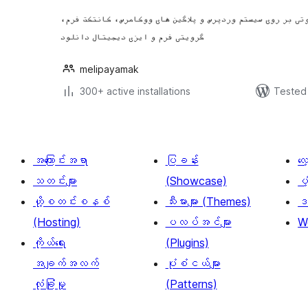
وتی بر روی سیستم وردپرس و پلاگین های ووکامرس، کانتکت فرم
گرویتی فرم و ایزی دیجیتال دانلود
melipayamak
300+ active installations
Tested 
အကြောင်းအရာ
ပြခန်း
လ
သတင်းများ
(Showcase)
ပံ
ဟို့စတင်းစနစ်
သီးမားများ (Themes)
ဒဏ
(Hosting)
ပလပ်အင်များ
W
ကိုယ်ရေး
(Plugins)
အချက်အလက်
ပုံစံငယ်များ
လုံခြုံမှု
(Patterns)