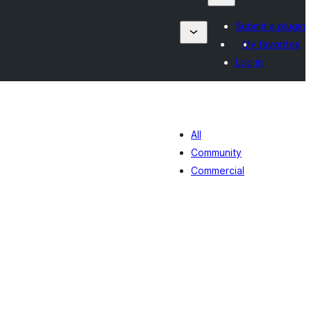
Submit a plugin
My favorites
Log in
All
Community
Commercial