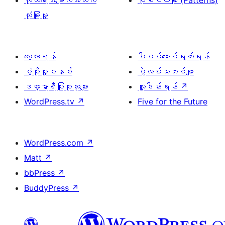
ကိုယ်ရေးအချက်အလက်
ပုံစံငယ်များ (Patterns)
လုံခြုံမှု
လေ့လာရန်
ပါဝင်ဆောင်ရွက်ရန်
ပံ့ပိုးမှုစနစ်
ပွဲလမ်းသဘင်များ
ဒဏ္ဍာရီပြုစုသူများ
လှူဒါန်းရန်
↗
WordPress.tv
↗
Five for the Future
WordPress.com
↗
Matt
↗
bbPress
↗
BuddyPress
↗