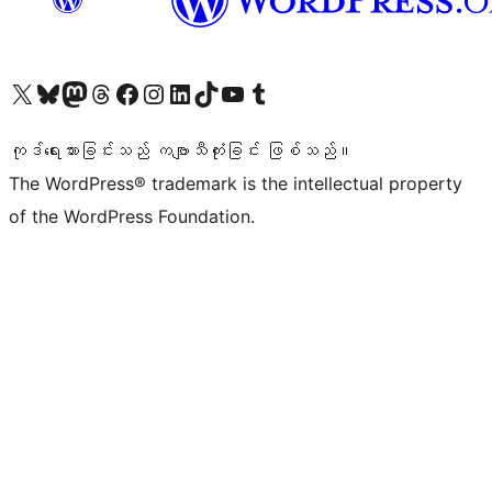
ကျွန်ုပ်တို့၏ X (ယခင် Twitter) အကောင့်သို့ သွားရောက်ကြည့်ရှုပါ
ကျွန်ုပ်တို့၏ Bluesky အကောင့်သို့ ဝင်ရောက်ကြည့်ရှုရန်
ကျွန်ုပ်တို့၏ Mastodon အကောင့်သို့ သွားရောက်ကြည့်ရှုပါ
ကျွန်ုပ်တို့၏ Threads အကောင့်သို့ ဝင်ရောက်ကြည့်ရှုရန်
ကျွန်ုပ်တို့၏ Facebook စာမျက်နှာသို့ သွားရောက်ကြည့်ရှုပါ
ကျွန်ုပ်တို့၏ Instagram အကောင့်သို့ သွားရောက်ကြည့်ရှုပါ
ကျွန်ုပ်တို့၏ LinkedIn အကောင့်သို့ သွားရောက်ကြည့်ရှုပါ
ကျွန်ုပ်တို့၏ TikTok အကောင့်သို့ ဝင်ရောက်ကြည့်ရှုရန်
ကျွန်ုပ်တို့၏ YouTube ချန်နယ်သို့ သွားရောက်ကြည့်ရှုပါ
ကျွန်ုပ်တို့၏ Tumblr အကောင့်သို့ ဝင်ရောက်ကြည့်ရှုရန်
ကုဒ်ရေးသားခြင်းသည် ကဗျာသီကုံးခြင်း ဖြစ်သည်။
The WordPress® trademark is the intellectual property
of the WordPress Foundation.