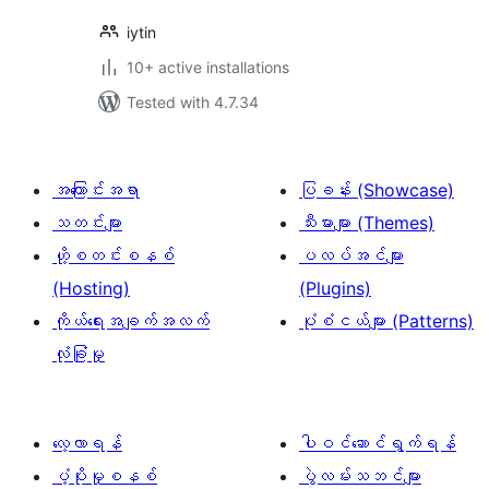
iytin
10+ active installations
Tested with 4.7.34
အကြောင်းအရာ
ပြခန်း (Showcase)
သတင်းများ
သီးမားများ (Themes)
ဟို့စတင်းစနစ်
ပလပ်အင်များ
(Hosting)
(Plugins)
ကိုယ်ရေးအချက်အလက်
ပုံစံငယ်များ (Patterns)
လုံခြုံမှု
လေ့လာရန်
ပါဝင်ဆောင်ရွက်ရန်
ပံ့ပိုးမှုစနစ်
ပွဲလမ်းသဘင်များ