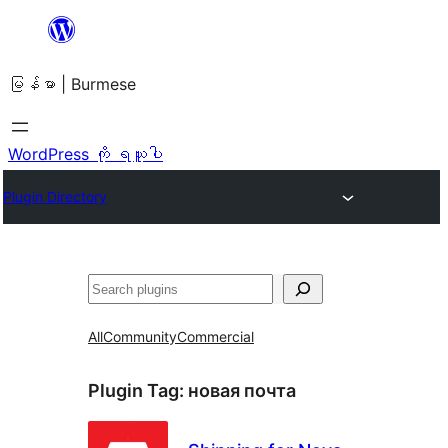
အကြောင်းအရာ
သို့
မြန်မာ | Burmese
ကျော်သွား
ရန်
WordPress ကို ရယူပါ
Plugin Directory
ရှာ
ပါ
All
Community
Commercial
Plugin Tag:
новая почта