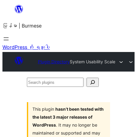
အကြောင်းအရာ
သို့
မြန်မာ | Burmese
ကျော်သွား
ရန်
WordPress ကို ရယူပါ
Plugin Directory
System Usability Scale
Search
plugins
This plugin
hasn’t been tested with
the latest 3 major releases of
WordPress
. It may no longer be
maintained or supported and may