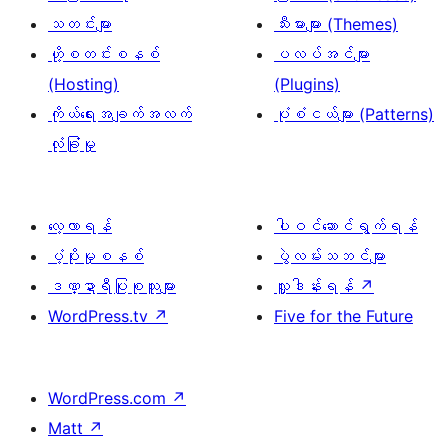
သတင်းများ
သီးမားများ (Themes)
ဟို့စတင်းစနစ်
ပလပ်အင်များ
(Hosting)
(Plugins)
ကိုယ်ရေးအချက်အလက်
ပုံစံငယ်များ (Patterns)
လုံခြုံမှု
လေ့လာရန်
ပါဝင်ဆောင်ရွက်ရန်
ပံ့ပိုးမှုစနစ်
ပွဲလမ်းသဘင်များ
ဒဏ္ဍာရီပြုစုသူများ
လှူဒါန်းရန်
↗
WordPress.tv
↗
Five for the Future
WordPress.com
↗
Matt
↗