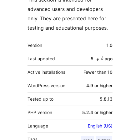
advanced users and developers
only. They are presented here for
testing and educational purposes.
Meta
Version
1.0
Last updated
5 နှစ်
ago
Active installations
Fewer than 10
WordPress version
4.9 or higher
Tested up to
5.8.13
PHP version
5.2.4 or higher
Language
English (US)
Tags