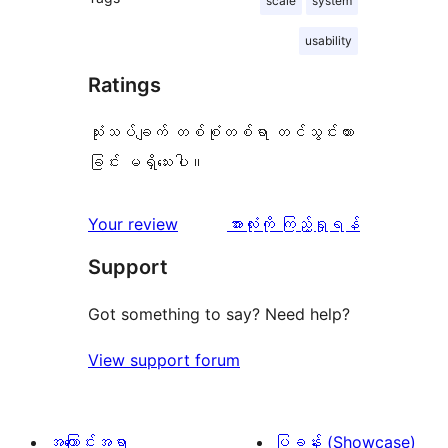
scale
system
usability
Ratings
သုံးသပ်ချက် တစ်စုံတစ်ရာ တင်သွင်းထား
ခြင်း မရှိသေးပါ။
သုံးသပ်
Your review
အားလုံးကို ကြည့်ရှုရန်
ချက်
Support
Got something to say? Need help?
View support forum
အကြောင်းအရာ
ပြခန်း (Showcase)