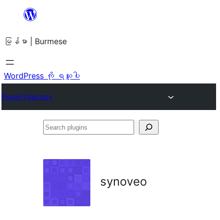
အကြောင်းအရာ
သို့
မြန်မာ | Burmese
ကျော်သွား
ရန်
WordPress ကို ရယူပါ
Plugin Directory
Search
plugins
synoveo