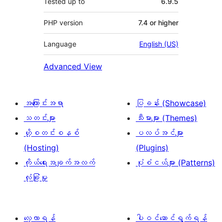
Tested up to
6.9.5
PHP version
7.4 or higher
Language
English (US)
Advanced View
အကြောင်းအရာ
ပြခန်း (Showcase)
သတင်းများ
သီးမားများ (Themes)
ဟို့စတင်းစနစ်
ပလပ်အင်များ
(Hosting)
(Plugins)
ကိုယ်ရေးအချက်အလက်
ပုံစံငယ်များ (Patterns)
လုံခြုံမှု
လေ့လာရန်
ပါဝင်ဆောင်ရွက်ရန်