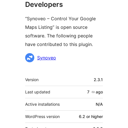
Developers
“Synoveo – Control Your Google
Maps Listing” is open source
software. The following people
have contributed to this plugin.
Contributors
Synoveo
Meta
Version
2.3.1
Last updated
7 လ
ago
Active installations
N/A
WordPress version
6.2 or higher