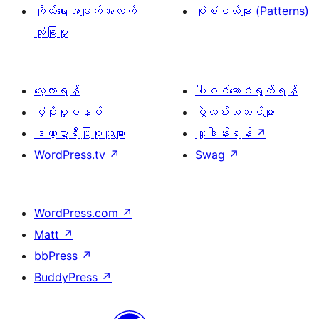
ကိုယ်ရေးအချက်အလက်
ပုံစံငယ်များ (Patterns)
လုံခြုံမှု
လေ့လာရန်
ပါဝင်ဆောင်ရွက်ရန်
ပံ့ပိုးမှုစနစ်
ပွဲလမ်းသဘင်များ
ဒဏ္ဍာရီပြုစုသူများ
လှူဒါန်းရန်
↗
WordPress.tv
↗
Swag
↗
WordPress.com
↗
Matt
↗
bbPress
↗
BuddyPress
↗