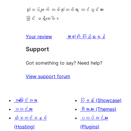
သုံးသပ်ချက် တစ်စုံတစ်ရာ တင်သွင်းထား
ခြင်း မရှိသေးပါ။
သုံးသပ်
Your review
အားလုံးကို ကြည့်ရှုရန်
ချက်
Support
Got something to say? Need help?
View support forum
အကြောင်းအရာ
ပြခန်း (Showcase)
သတင်းများ
သီးမားများ (Themes)
ဟို့စတင်းစနစ်
ပလပ်အင်များ
(Hosting)
(Plugins)