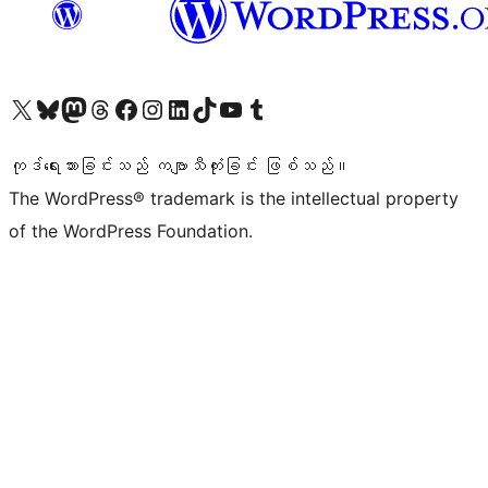
ကျွန်ုပ်တို့၏ X (ယခင် Twitter) အကောင့်သို့ သွားရောက်ကြည့်ရှုပါ
ကျွန်ုပ်တို့၏ Bluesky အကောင့်သို့ ဝင်ရောက်ကြည့်ရှုရန်
ကျွန်ုပ်တို့၏ Mastodon အကောင့်သို့ သွားရောက်ကြည့်ရှုပါ
ကျွန်ုပ်တို့၏ Threads အကောင့်သို့ ဝင်ရောက်ကြည့်ရှုရန်
ကျွန်ုပ်တို့၏ Facebook စာမျက်နှာသို့ သွားရောက်ကြည့်ရှုပါ
ကျွန်ုပ်တို့၏ Instagram အကောင့်သို့ သွားရောက်ကြည့်ရှုပါ
ကျွန်ုပ်တို့၏ LinkedIn အကောင့်သို့ သွားရောက်ကြည့်ရှုပါ
ကျွန်ုပ်တို့၏ TikTok အကောင့်သို့ ဝင်ရောက်ကြည့်ရှုရန်
ကျွန်ုပ်တို့၏ YouTube ချန်နယ်သို့ သွားရောက်ကြည့်ရှုပါ
ကျွန်ုပ်တို့၏ Tumblr အကောင့်သို့ ဝင်ရောက်ကြည့်ရှုရန်
ကုဒ်ရေးသားခြင်းသည် ကဗျာသီကုံးခြင်း ဖြစ်သည်။
The WordPress® trademark is the intellectual property
of the WordPress Foundation.