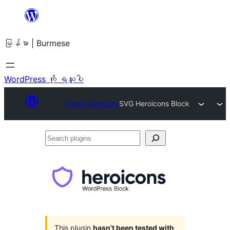
အကြောင်းအရာ
သို့
မြန်မာ | Burmese
ကျော်သွား
ရန်
WordPress ကို ရယူပါ
Plugin Directory
SVG Heroicons Block
Search
plugins
This plugin
hasn’t been tested with