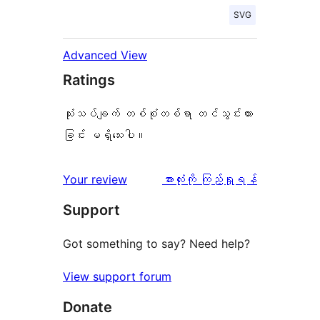
SVG
Advanced View
Ratings
သုံးသပ်ချက် တစ်စုံတစ်ရာ တင်သွင်းထား
ခြင်း မရှိသေးပါ။
သုံးသပ်
Your review
အားလုံးကို ကြည့်ရှုရန်
ချက်
Support
Got something to say? Need help?
View support forum
Donate