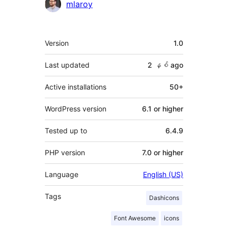
Contributors
mlaroy
Meta
Version
1.0
Last updated
2 နှစ်
ago
Active installations
50+
WordPress version
6.1 or higher
Tested up to
6.4.9
PHP version
7.0 or higher
Language
English (US)
Tags
Dashicons
Font Awesome
icons