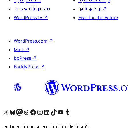
ပံ့ပိုးမှုစနစ်
ပွဲလမ်းသဘင်များ
ဒဏ္ဍာရီပြုစုသူများ
လှူဒါန်းရန်
↗
WordPress.tv
↗
Five for the Future
WordPress.com
↗
Matt
↗
bbPress
↗
BuddyPress
↗
ကျွန်ုပ်တို့၏ X (ယခင် Twitter) အကောင့်သို့ သွားရောက်ကြည့်ရှုပါ
ကျွန်ုပ်တို့၏ Bluesky အကောင့်သို့ ဝင်ရောက်ကြည့်ရှုရန်
ကျွန်ုပ်တို့၏ Mastodon အကောင့်သို့ သွားရောက်ကြည့်ရှုပါ
ကျွန်ုပ်တို့၏ Threads အကောင့်သို့ ဝင်ရောက်ကြည့်ရှုရန်
ကျွန်ုပ်တို့၏ Facebook စာမျက်နှာသို့ သွားရောက်ကြည့်ရှုပါ
ကျွန်ုပ်တို့၏ Instagram အကောင့်သို့ သွားရောက်ကြည့်ရှုပါ
ကျွန်ုပ်တို့၏ LinkedIn အကောင့်သို့ သွားရောက်ကြည့်ရှုပါ
ကျွန်ုပ်တို့၏ TikTok အကောင့်သို့ ဝင်ရောက်ကြည့်ရှုရန်
ကျွန်ုပ်တို့၏ YouTube ချန်နယ်သို့ သွားရောက်ကြည့်ရှုပါ
ကျွန်ုပ်တို့၏ Tumblr အကောင့်သို့ ဝင်ရောက်ကြည့်ရှုရန်
ကုဒ်ရေးသားခြင်းသည် ကဗျာသီကုံးခြင်း ဖြစ်သည်။