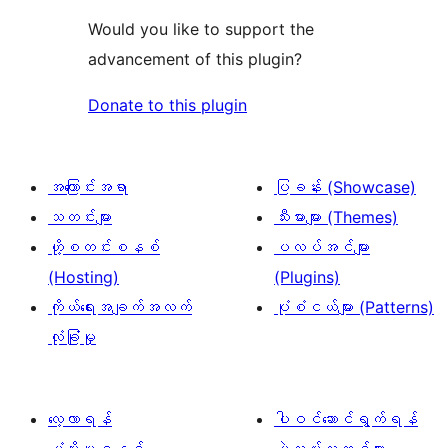
Would you like to support the
advancement of this plugin?
Donate to this plugin
အကြောင်းအရာ
ပြခန်း (Showcase)
သတင်းများ
သီးမားများ (Themes)
ဟို့စတင်းစနစ်
ပလပ်အင်များ
(Hosting)
(Plugins)
ကိုယ်ရေးအချက်အလက်
ပုံစံငယ်များ (Patterns)
လုံခြုံမှု
လေ့လာရန်
ပါဝင်ဆောင်ရွက်ရန်