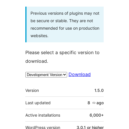
Previous versions of plugins may not
be secure or stable. They are not
recommended for use on production
websites.
Please select a specific version to
download.
Download
Meta
Version
1.5.0
Last updated
8 လ
ago
Active installations
6,000+
WordPress version
3.0.1 or higher