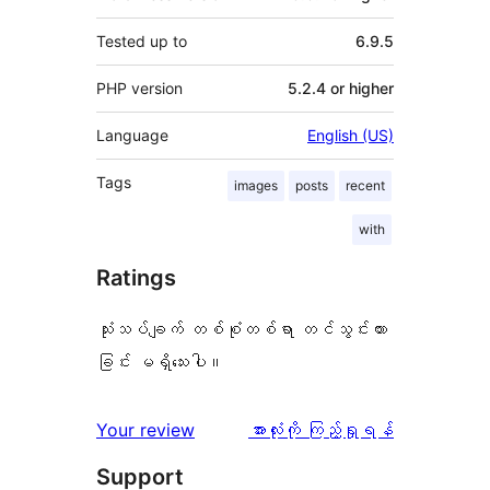
Tested up to
6.9.5
PHP version
5.2.4 or higher
Language
English (US)
Tags
images
posts
recent
with
Ratings
သုံးသပ်ချက် တစ်စုံတစ်ရာ တင်သွင်းထား
ခြင်း မရှိသေးပါ။
သုံးသပ်
Your review
အားလုံးကို ကြည့်ရှုရန်
ချက်
Support