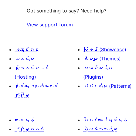
Got something to say? Need help?
View support forum
အကြောင်းအရာ
ပြခန်း (Showcase)
သတင်းများ
သီးမားများ (Themes)
ဟို့စတင်းစနစ်
ပလပ်အင်များ
(Hosting)
(Plugins)
ကိုယ်ရေးအချက်အလက်
ပုံစံငယ်များ (Patterns)
လုံခြုံမှု
လေ့လာရန်
ပါဝင်ဆောင်ရွက်ရန်
ပံ့ပိုးမှုစနစ်
ပွဲလမ်းသဘင်များ