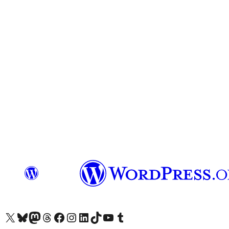
ကျွန်ုပ်တို့၏ X (ယခင် Twitter) အကောင့်သို့ သွားရောက်ကြည့်ရှုပါ
ကျွန်ုပ်တို့၏ Bluesky အကောင့်သို့ ဝင်ရောက်ကြည့်ရှုရန်
ကျွန်ုပ်တို့၏ Mastodon အကောင့်သို့ သွားရောက်ကြည့်ရှုပါ
ကျွန်ုပ်တို့၏ Threads အကောင့်သို့ ဝင်ရောက်ကြည့်ရှုရန်
ကျွန်ုပ်တို့၏ Facebook စာမျက်နှာသို့ သွားရောက်ကြည့်ရှုပါ
ကျွန်ုပ်တို့၏ Instagram အကောင့်သို့ သွားရောက်ကြည့်ရှုပါ
ကျွန်ုပ်တို့၏ LinkedIn အကောင့်သို့ သွားရောက်ကြည့်ရှုပါ
ကျွန်ုပ်တို့၏ TikTok အကောင့်သို့ ဝင်ရောက်ကြည့်ရှုရန်
ကျွန်ုပ်တို့၏ YouTube ချန်နယ်သို့ သွားရောက်ကြည့်ရှုပါ
ကျွန်ုပ်တို့၏ Tumblr အကောင့်သို့ ဝင်ရောက်ကြည့်ရှုရန်