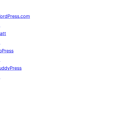
ordPress.com
↗
att
↗
bPress
↗
uddyPress
↗