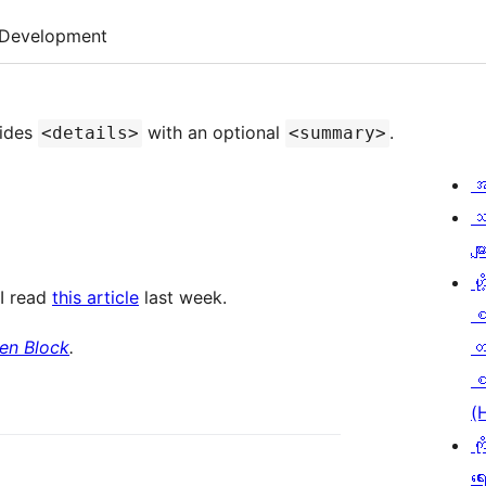
Development
vides
with an optional
.
<details>
<summary>
အ
သ
မျာ
ဟို
 I read
this article
last week.
en Block
.
တ
စ
(
ကိ
ရေ