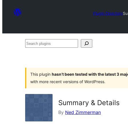
Plugin Directory
Su
Search
plugins
This plugin
hasn’t been tested with the latest 3 ma
with more recent versions of WordPress.
Summary & Details
By
Ned Zimmerman