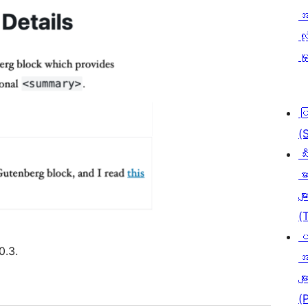
အ
လုံ
မှ
ပ
(
သီ
မာ
မျာ
(
ပ
0.3.
အ
မျာ
(