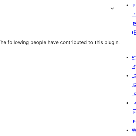
ပု
င
မျာ
(
he following people have contributed to this plugin.
လေ
ရ
ပံ့
မှ
စ
ဒ
ပြ
သူ
W