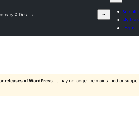
Submit 
mmary & Details
My favo
Log in
jor releases of WordPress
. It may no longer be maintained or supp