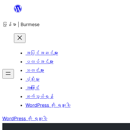
အကြောင်းအရာ
သို့
မြန်မာ | Burmese
ကျော်သွား
ရန်
အပြင်အဆင်များ
ပလပ်အင်များ
သတင်းများ
ပံ့ပိုးမှု
အကြောင်း
ဆက်သွယ်ရန်
WordPress ကို ရယူပါ
WordPress ကို ရယူပါ