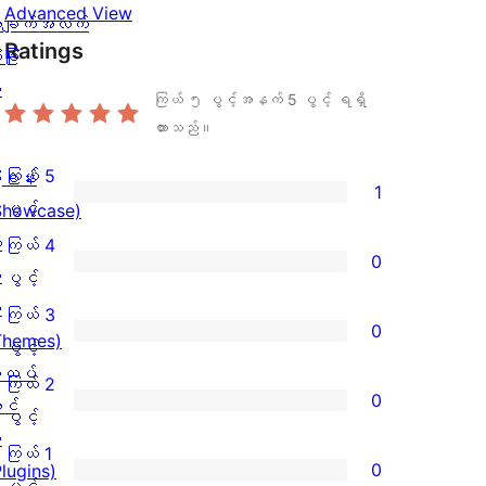
Advanced View
ချက်အလက်
Ratings
ခြုံ
ု
ကြယ် ၅ ပွင့်အနက်
5
ပွင့် ရရှိ
ထားသည်။
ကြယ် 5
ြခန်း
1
ကြယ်
ပွင့်
Showcase)
5
း
ကြယ် 4
0
ပွင့်
း
ကြယ်
ပွင့်
အဆင့်
း
4
ကြယ် 3
0
သုံးသပ်
Themes)
ပွင့်
ကြယ်
ပွင့်
ချက်
လပ်
အဆင့်
3
ကြယ် 2
0
1
င်
သုံးသပ်
ပွင့်
ကြယ်
ပွင့်
စောင်
း
ချက်
အဆင့်
2
ကြယ် 1
0
Plugins)
0
သုံးသပ်
ပွင့်
ကြယ်