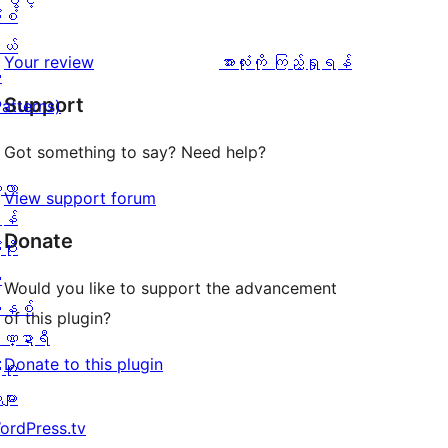
ပွင့်
ံစံ
စောင်
ချက်
အဆင့်
1
ယ်
0
သုံးသပ်
ပွင့်
သုံးသပ်
Your review
အားလုံးကို ကြည့်ရှုရန်
း
စောင်
ချက်
အဆင့်
ချက်
Support
Patterns)
0
သုံးသပ်
စောင်
ချက်
Got something to say? Need help?
0
့လာ
View support forum
စောင်
န်
Donate
ပိုး
ု
Would you like to support the advancement
နစ်
of this plugin?
ဏ္ဍာရီ
Donate to this plugin
ုစု
များ
ordPress.tv