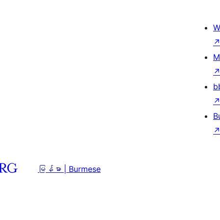
W
M
b
B
မြန်မာ | Burmese