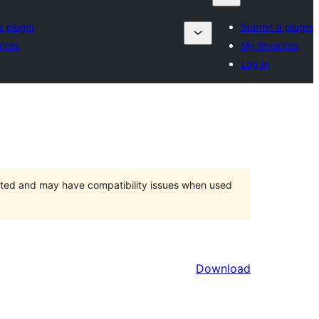
a plugin
Submit a plugin
rites
My favorites
Log in
orted and may have compatibility issues when used
Download