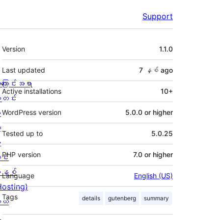
Support
Meta
Version
1.1.0
Last updated
7 နှစ်
ago
ကြောင်းအရာ
Active installations
10+
တင်း
း
WordPress version
5.0.0 or higher
့
Tested up to
5.0.25
စ
PHP version
7.0 or higher
င်း
နစ်
Language
English (US)
Hosting)
Tags
details
gutenberg
summary
ုယ်
း