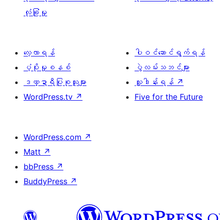
လုံခြုံမှု
လေ့လာရန်
ပါဝင်ဆောင်ရွက်ရန်
ပံ့ပိုးမှုစနစ်
ပွဲလမ်းသဘင်များ
ဒဏ္ဍာရီပြုစုသူများ
လှူဒါန်းရန်
↗
WordPress.tv
↗
Five for the Future
WordPress.com
↗
Matt
↗
bbPress
↗
BuddyPress
↗