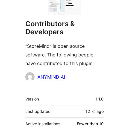
Contributors &
Developers
“StoreMind” is open source
software. The following people
have contributed to this plugin.
Contributors
ANYMIND AI
Meta
Version
1.1.0
Last updated
12 လ
ago
Active installations
Fewer than 10