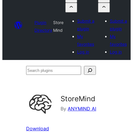
Submit a
Submit a
Plugin
Store
plugin
plugin
Directory
Mind
My
My
favorites
favorites
Log in
Log in
Search
plugins
StoreMind
By
ANYMIND AI
Download