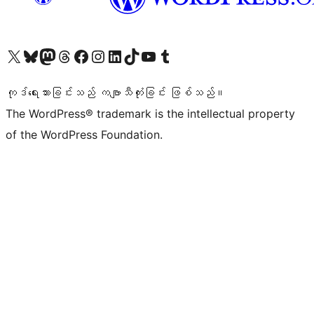
ကျွန်ုပ်တို့၏ X (ယခင် Twitter) အကောင့်သို့ သွားရောက်ကြည့်ရှုပါ
ကျွန်ုပ်တို့၏ Bluesky အကောင့်သို့ ဝင်ရောက်ကြည့်ရှုရန်
ကျွန်ုပ်တို့၏ Mastodon အကောင့်သို့ သွားရောက်ကြည့်ရှုပါ
ကျွန်ုပ်တို့၏ Threads အကောင့်သို့ ဝင်ရောက်ကြည့်ရှုရန်
ကျွန်ုပ်တို့၏ Facebook စာမျက်နှာသို့ သွားရောက်ကြည့်ရှုပါ
ကျွန်ုပ်တို့၏ Instagram အကောင့်သို့ သွားရောက်ကြည့်ရှုပါ
ကျွန်ုပ်တို့၏ LinkedIn အကောင့်သို့ သွားရောက်ကြည့်ရှုပါ
ကျွန်ုပ်တို့၏ TikTok အကောင့်သို့ ဝင်ရောက်ကြည့်ရှုရန်
ကျွန်ုပ်တို့၏ YouTube ချန်နယ်သို့ သွားရောက်ကြည့်ရှုပါ
ကျွန်ုပ်တို့၏ Tumblr အကောင့်သို့ ဝင်ရောက်ကြည့်ရှုရန်
ကုဒ်ရေးသားခြင်းသည် ကဗျာသီကုံးခြင်း ဖြစ်သည်။
The WordPress® trademark is the intellectual property
of the WordPress Foundation.