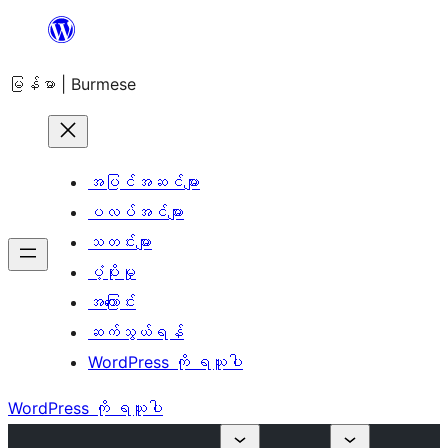
အကြောင်းအရာ
သို့
မြန်မာ | Burmese
ကျော်သွား
ရန်
အပြင်အဆင်များ
ပလပ်အင်များ
သတင်းများ
ပံ့ပိုးမှု
အကြောင်း
ဆက်သွယ်ရန်
WordPress ကို ရယူပါ
WordPress ကို ရယူပါ