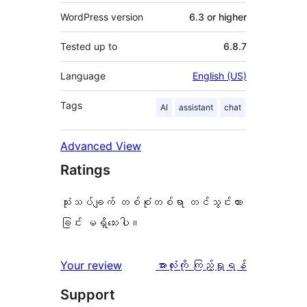
WordPress version
6.3 or higher
Tested up to
6.8.7
Language
English (US)
Tags
AI
assistant
chat
Advanced View
Ratings
သုံးသပ်ချက် တစ်စုံတစ်ရာ တင်သွင်းထား
ခြင်း မရှိသေးပါ။
သုံးသပ်
Your review
အားလုံးကို ကြည့်ရှုရန်
ချက်
Support