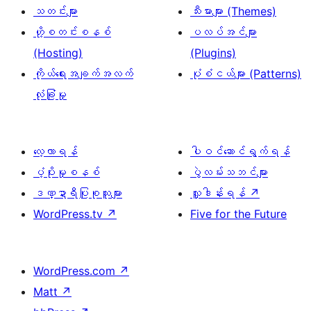
သတင်းများ
သီးမားများ (Themes)
ဟို့စတင်းစနစ်
ပလပ်အင်များ
(Hosting)
(Plugins)
ကိုယ်ရေးအချက်အလက်
ပုံစံငယ်များ (Patterns)
လုံခြုံမှု
လေ့လာရန်
ပါဝင်ဆောင်ရွက်ရန်
ပံ့ပိုးမှုစနစ်
ပွဲလမ်းသဘင်များ
ဒဏ္ဍာရီပြုစုသူများ
လှူဒါန်းရန်
↗
WordPress.tv
↗
Five for the Future
WordPress.com
↗
Matt
↗