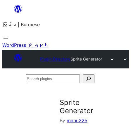
အကြောင်းအရာ
သို့
မြန်မာ | Burmese
ကျော်သွား
ရန်
WordPress ကို ရယူပါ
Plugin Directory
Sprite Generator
Search
plugins
Sprite
Generator
By
manu225