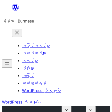
အကြောင်းအရာ
သို့
မြန်မာ | Burmese
ကျော်သွား
ရန်
အပြင်အဆင်များ
ပလပ်အင်များ
သတင်းများ
ပံ့ပိုးမှု
အကြောင်း
ဆက်သွယ်ရန်
WordPress ကို ရယူပါ
WordPress ကို ရယူပါ