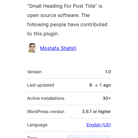
“Small Heading For Post Title” is
open source software. The
following people have contributed
to this plugin.
Contributors
Mostafa Shahiri
Meta
Version
1.0
Last updated
8 နှစ်
ago
Active installations
30+
WordPress version
3.6.1 or higher
Language
English (US)
Tags