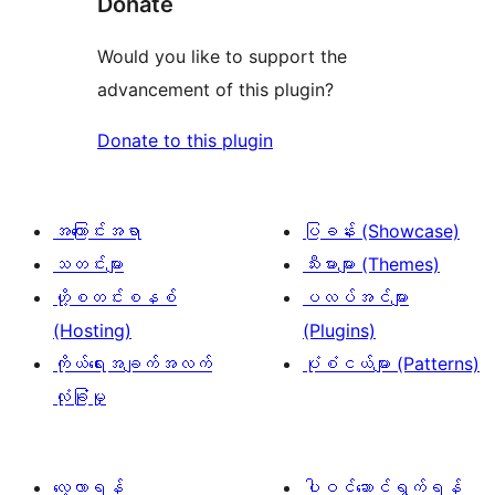
Donate
Would you like to support the
advancement of this plugin?
Donate to this plugin
အကြောင်းအရာ
ပြခန်း (Showcase)
သတင်းများ
သီးမားများ (Themes)
ဟို့စတင်းစနစ်
ပလပ်အင်များ
(Hosting)
(Plugins)
ကိုယ်ရေးအချက်အလက်
ပုံစံငယ်များ (Patterns)
လုံခြုံမှု
လေ့လာရန်
ပါဝင်ဆောင်ရွက်ရန်