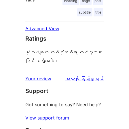
heading
page
post
subtitle
title
Advanced View
Ratings
သုံးသပ်ချက် တစ်စုံတစ်ရာ တင်သွင်းထား
ခြင်း မရှိသေးပါ။
သုံးသပ်
Your review
အားလုံးကို ကြည့်ရှုရန်
ချက်
Support
Got something to say? Need help?
View support forum