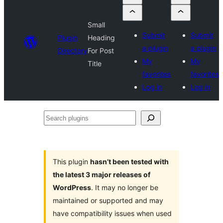
Small
Submit
Submit
Plugin
Heading
a plugin
a plugin
Directory
For Post
My
My
Title
favorites
favorites
Log in
Log in
Search
plugins
This plugin
hasn’t been tested with
the latest 3 major releases of
WordPress
. It may no longer be
maintained or supported and may
have compatibility issues when used