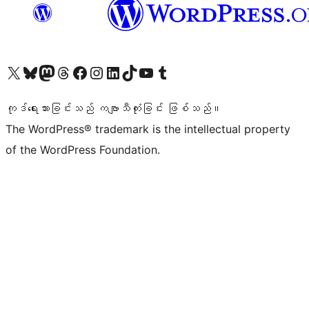
ကျွန်ုပ်တို့၏ X (ယခင် Twitter) အကောင့်သို့ သွားရောက်ကြည့်ရှုပါ
ကျွန်ုပ်တို့၏ Bluesky အကောင့်သို့ ဝင်ရောက်ကြည့်ရှုရန်
ကျွန်ုပ်တို့၏ Mastodon အကောင့်သို့ သွားရောက်ကြည့်ရှုပါ
ကျွန်ုပ်တို့၏ Threads အကောင့်သို့ ဝင်ရောက်ကြည့်ရှုရန်
ကျွန်ုပ်တို့၏ Facebook စာမျက်နှာသို့ သွားရောက်ကြည့်ရှုပါ
ကျွန်ုပ်တို့၏ Instagram အကောင့်သို့ သွားရောက်ကြည့်ရှုပါ
ကျွန်ုပ်တို့၏ LinkedIn အကောင့်သို့ သွားရောက်ကြည့်ရှုပါ
ကျွန်ုပ်တို့၏ TikTok အကောင့်သို့ ဝင်ရောက်ကြည့်ရှုရန်
ကျွန်ုပ်တို့၏ YouTube ချန်နယ်သို့ သွားရောက်ကြည့်ရှုပါ
ကျွန်ုပ်တို့၏ Tumblr အကောင့်သို့ ဝင်ရောက်ကြည့်ရှုရန်
ကုဒ်ရေးသားခြင်းသည် ကဗျာသီကုံးခြင်း ဖြစ်သည်။
The WordPress® trademark is the intellectual property
of the WordPress Foundation.