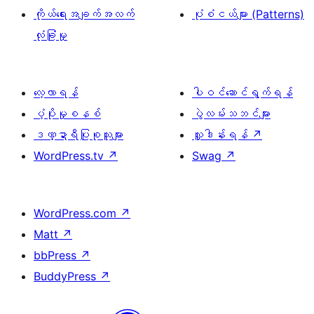
ကိုယ်ရေးအချက်အလက်
ပုံစံငယ်များ (Patterns)
လုံခြုံမှု
လေ့လာရန်
ပါဝင်ဆောင်ရွက်ရန်
ပံ့ပိုးမှုစနစ်
ပွဲလမ်းသဘင်များ
ဒဏ္ဍာရီပြုစုသူများ
လှူဒါန်းရန်
↗
WordPress.tv
↗
Swag
↗
WordPress.com
↗
Matt
↗
bbPress
↗
BuddyPress
↗