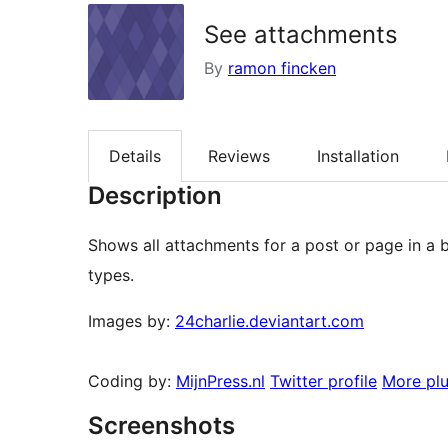
See attachments
By
ramon fincken
Details
Reviews
Installation
Description
Shows all attachments for a post or page in a 
types.
Images by:
24charlie.deviantart.com
Coding by:
MijnPress.nl
Twitter profile
More plu
Screenshots