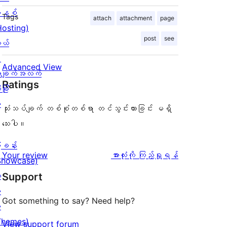
နစ်
Tags
attach
attachment
page
Hosting)
post
see
ုယ်
း
Advanced View
ချက်အလက်
Ratings
ခြုံ
ု
သုံးသပ်ချက် တစ်စုံတစ်ရာ တင်သွင်းထားခြင်း မရှိ
သေးပါ။
ြခန်း
သုံးသပ်
Your review
အားလုံးကို ကြည့်ရှုရန်
Showcase)
ချက်
း
Support
း
Got something to say? Need help?
း
Themes)
View support forum