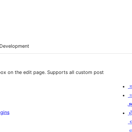
Development
box on the edit page. Supports all custom post
အ
သ
မျာ
gins
ဟို
တ