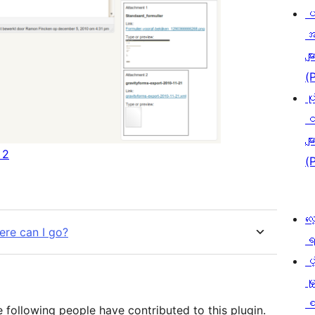
ပ
အ
မျာ
(
ပု
င
မျာ
 2
(
လေ
ere can I go?
ရ
ပံ့
မှ
စ
 following people have contributed to this plugin.