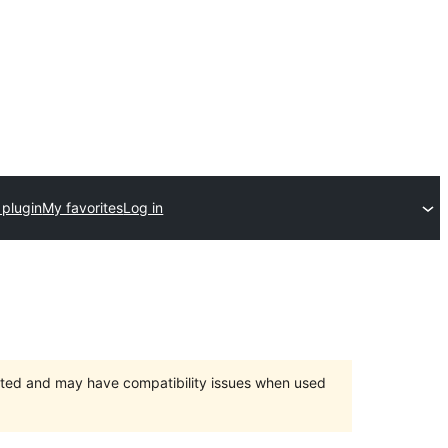
 plugin
My favorites
Log in
orted and may have compatibility issues when used