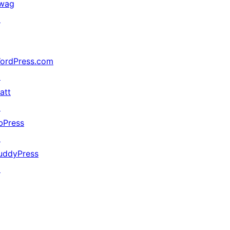
wag
↗
ordPress.com
↗
att
↗
bPress
↗
uddyPress
↗