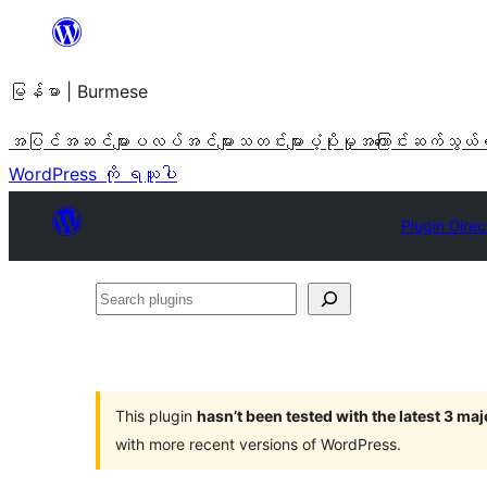
အကြောင်းအရာ
သို့
မြန်မာ | Burmese
ကျော်သွား
ရန်
အပြင်အဆင်များ
ပလပ်အင်များ
သတင်းများ
ပံ့ပိုးမှု
အကြောင်း
ဆက်သွယ်
WordPress ကို ရယူပါ
Plugin Direc
Search
plugins
This plugin
hasn’t been tested with the latest 3 ma
with more recent versions of WordPress.