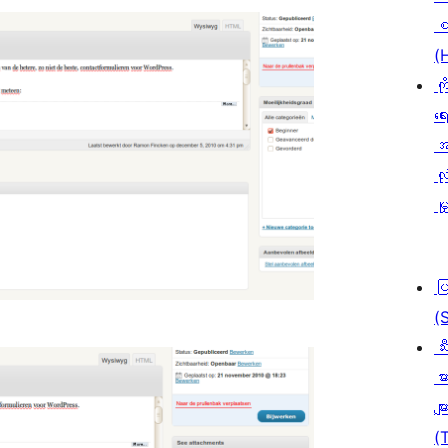
စ
(
ကိ
ရေ
အ
လုံ
မှ
ပ
(
သီ
မာ
မျာ
(