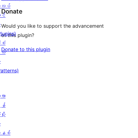
လပ်
Donate
င်
း
Would you like to support the advancement
Plugins)
of this plugin?
ံစံ
Donate to this plugin
ယ်
း
Patterns)
့လာ
န်
ပိုး
ု
နစ်