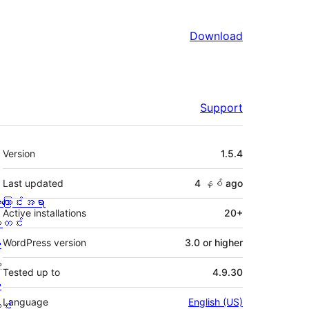
Download
Support
Meta
Version
1.5.4
Last updated
4 နှစ်
ago
ကြောင်းအရာ
Active installations
20+
တင်း
း
WordPress version
3.0 or higher
့
Tested up to
4.9.30
စ
Language
English (US)
င်း