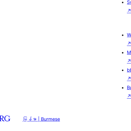
S
W
M
b
B
မြန်မာ | Burmese