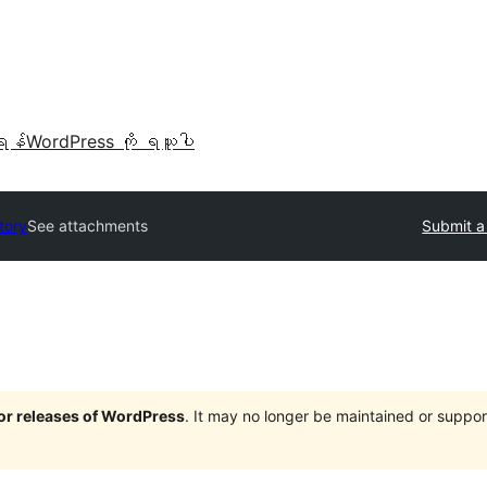
ရန်
WordPress ကို ရယူပါ
tory
See attachments
Submit a
jor releases of WordPress
. It may no longer be maintained or supp