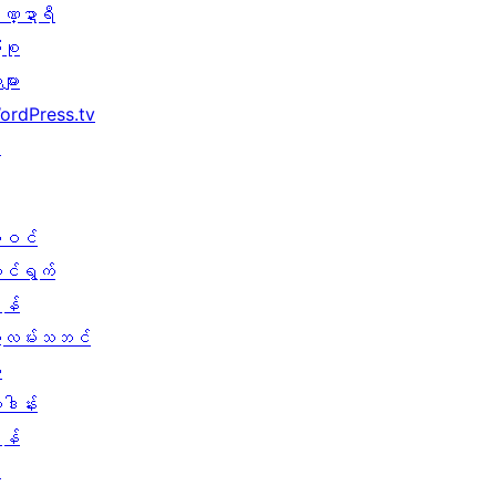
ဏ္ဍာရီ
ုစု
များ
ordPress.tv
↗
ါဝင်
ောင်ရွက်
န်
ွဲလမ်းသဘင်
း
ူဒါန်း
န်
↗