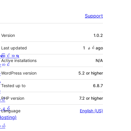
Support
Meta
Version
1.0.2
Last updated
1 နှစ်
ago
ကြောင်းအရာ
Active installations
N/A
တင်း
း
WordPress version
5.2 or higher
့
Tested up to
6.8.7
စ
PHP version
7.2 or higher
င်း
နစ်
Language
English (US)
Hosting)
ုယ်