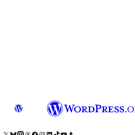
ကျွန်ုပ်တို့၏ X (ယခင် Twitter) အကောင့်သို့ သွားရောက်ကြည့်ရှုပါ
ကျွန်ုပ်တို့၏ Bluesky အကောင့်သို့ ဝင်ရောက်ကြည့်ရှုရန်
ကျွန်ုပ်တို့၏ Mastodon အကောင့်သို့ သွားရောက်ကြည့်ရှုပါ
ကျွန်ုပ်တို့၏ Threads အကောင့်သို့ ဝင်ရောက်ကြည့်ရှုရန်
ကျွန်ုပ်တို့၏ Facebook စာမျက်နှာသို့ သွားရောက်ကြည့်ရှုပါ
ကျွန်ုပ်တို့၏ Instagram အကောင့်သို့ သွားရောက်ကြည့်ရှုပါ
ကျွန်ုပ်တို့၏ LinkedIn အကောင့်သို့ သွားရောက်ကြည့်ရှုပါ
ကျွန်ုပ်တို့၏ TikTok အကောင့်သို့ ဝင်ရောက်ကြည့်ရှုရန်
ကျွန်ုပ်တို့၏ YouTube ချန်နယ်သို့ သွားရောက်ကြည့်ရှုပါ
ကျွန်ုပ်တို့၏ Tumblr အကောင့်သို့ ဝင်ရောက်ကြည့်ရှုရန်