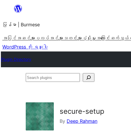
အကြောင်းအရာ
သို့
မြန်မာ | Burmese
ကျော်သွား
ရန်
အပြင်အဆင်များ
ပလပ်အင်များ
သတင်းများ
ပံ့ပိုးမှု
အကြောင်း
ဆက်သွယ်
WordPress ကို ရယူပါ
Plugin Directory
Search
plugins
secure-setup
By
Deep Rahman