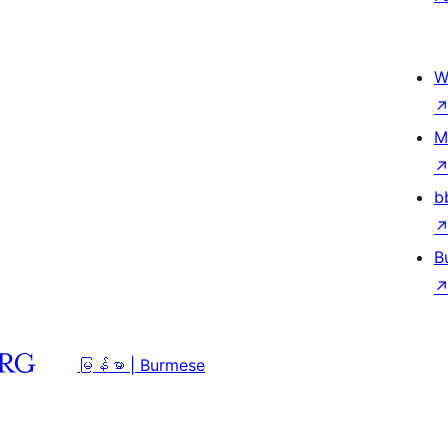
W
M
b
B
မြန်မာ | Burmese