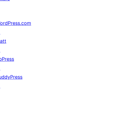
ordPress.com
↗
att
↗
bPress
↗
uddyPress
↗