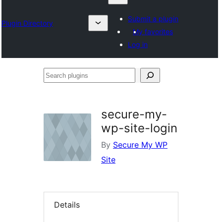
Submit a plugin
Plugin Directory
My favorites
Log in
Search
plugins
secure-my-
wp-site-login
By
Secure My WP
Site
Details