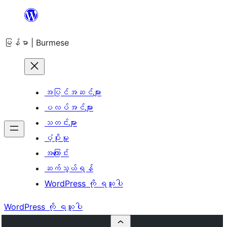
အကြောင်းအရာ
သို့
မြန်မာ | Burmese
ကျော်သွား
ရန်
အပြင်အဆင်များ
ပလပ်အင်များ
သတင်းများ
ပံ့ပိုးမှု
အကြောင်း
ဆက်သွယ်ရန်
WordPress ကို ရယူပါ
WordPress ကို ရယူပါ