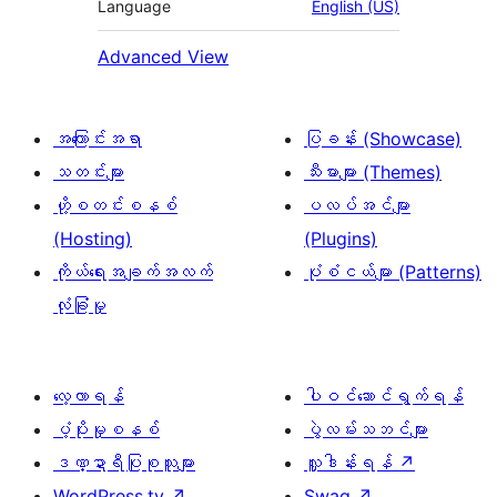
Language
English (US)
Advanced View
အကြောင်းအရာ
ပြခန်း (Showcase)
သတင်းများ
သီးမားများ (Themes)
ဟို့စတင်းစနစ်
ပလပ်အင်များ
(Hosting)
(Plugins)
ကိုယ်ရေးအချက်အလက်
ပုံစံငယ်များ (Patterns)
လုံခြုံမှု
လေ့လာရန်
ပါဝင်ဆောင်ရွက်ရန်
ပံ့ပိုးမှုစနစ်
ပွဲလမ်းသဘင်များ
ဒဏ္ဍာရီပြုစုသူများ
လှူဒါန်းရန်
↗
WordPress.tv
↗
Swag
↗