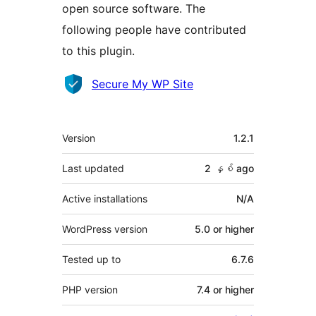
open source software. The
following people have contributed
to this plugin.
Contributors
Secure My WP Site
Meta
Version
1.2.1
Last updated
2 နှစ်
ago
Active installations
N/A
WordPress version
5.0 or higher
Tested up to
6.7.6
PHP version
7.4 or higher